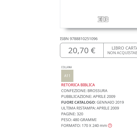
ISBN
9788810251096
20,70 €
LIBRO CART
NON ACQUISTA
COLLANA
A11
RETORICA BIBLICA
CONFEZIONE:
BROSSURA
PUBBLICAZIONE:
APRILE 2009
FUORI CATALOGO
: GENNAIO 2019
ULTIMA RISTAMPA:
APRILE 2009
PAGINE: 320
PESO: 480 GRAMMI
FORMATO: 170 X 240
mm