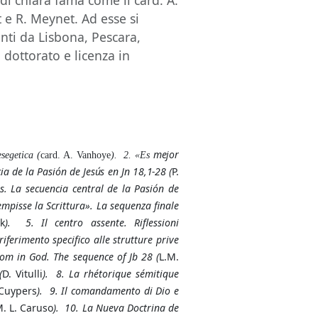
 di chiara fama come il card. A.
 e R. Meynet. Ad esse si
nti da Lisbona, Pescara,
dottorato e licenza in
mejor
segetica (
card. A. Vanhoye
).
2. «Es
 de la Pasión de Jesús en Jn 18,1-28 (
P.
os. La secuencia central de la Pasión de
dempisse la Scrittura». La sequenza finale
uk
). 5. Il centro assente. Riflessioni
 riferimento
specifico alle strutture prive
sdom in God.
The sequence of Jb
28 (
L.M.
(
D. Vitulli
).
8. La rhétorique sémitique
Cuypers
). 9.
Il comandamento di Dio e
. L. Caruso
). 10. La Nueva Doctrina de