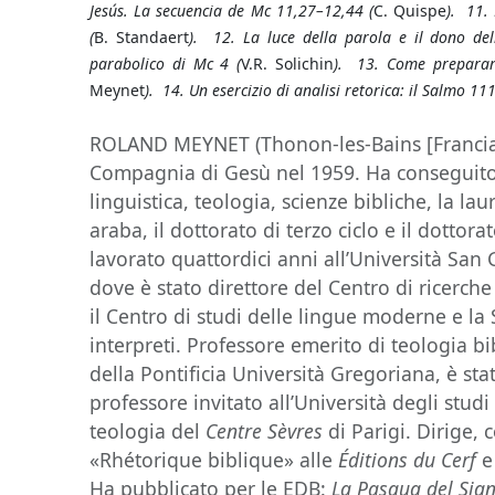
Jes
ús.
La secuencia de Mc 11,27–12,44 (
C. Quispe
).
11.
(
B. Standaert
). 12.
La luce della parola e il dono del
parabolico di Mc 4 (
V.R. Solichin
). 13. Come preparare 
Meynet
). 14. Un esercizio di analisi retorica: il Salmo 111
ROLAND MEYNET (Thonon-les-Bains [Francia]
Compagnia di Gesù nel 1959. Ha conseguito l
linguistica, teologia, scienze bibliche, la lau
araba, il dottorato di terzo ciclo e il dottorat
lavorato quattordici anni all’Università San 
dove è stato direttore del Centro di ricerche
il Centro di studi delle lingue moderne e la 
interpreti. Professore emerito di teologia bib
della Pontificia Università Gregoriana, è sta
professore invitato all’Università degli studi 
teologia del
Centre Sèvres
di Parigi. Dirige, 
«Rhétorique biblique» alle
Éditions du Cerf
e 
Ha pubblicato per le EDB:
La Pasqua del Sig