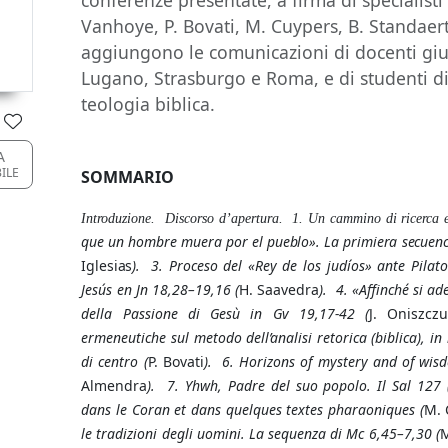
conferenze presentate, a firma di specialisti
Vanhoye, P. Bovati, M. Cuypers, B. Standaert
aggiungono le comunicazioni di docenti giu
Lugano, Strasburgo e Roma, e di studenti di 
teologia biblica.
A
BILE
SOMMARIO
Introduzione. Discorso d’apertura. 1. Un cammino di ricerca e
que un hombre muera por el pueblo». La primiera secuencia
Iglesias
).
3. Proceso del «Rey de los judíos» ante Pilat
Jesús en Jn 18,28–19,16 (
H.
Saavedra
). 4
. «Affinché si a
della Passione di Gesù in Gv 19,17-42 (
J. Oniszcz
ermeneutiche sul metodo dell’analisi retorica (biblica), in
di centro (
P. Bovati
).
6. Horizons of mystery and of wi
Almendra
). 7. Yhwh, Padre del suo popolo. Il Sal 127 
dans le Coran et dans quelques textes pharaoniques (
M. 
le tradizioni degli uomini. La sequenza di Mc 6,45–7,30 (
M