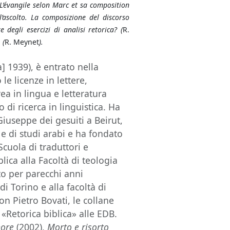
L’évangile selon Marc et sa composition
l’ascolto. La composizione del discorso
degli esercizi di analisi retorica? (
R.
 (
R. Meynet
).
 1939), è entrato nella
e licenze in lettere,
rea in lingua e letteratura
o di ricerca in linguistica. Ha
Giuseppe dei gesuiti a Beirut,
 e di studi arabi e ha fondato
Scuola di traduttori e
lica alla Facoltà di teologia
to per parecchi anni
di Torino e alla facoltà di
con Pietro Bovati, le collane
«Retorica biblica» alle EDB.
nore
(2002),
Morto e risorto