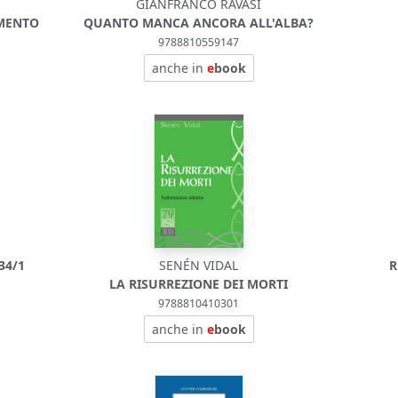
GIANFRANCO RAVASI
AMENTO
QUANTO MANCA ANCORA ALL'ALBA?
9788810559147
anche in
e
book
34/1
SENÉN VIDAL
R
LA RISURREZIONE DEI MORTI
9788810410301
anche in
e
book