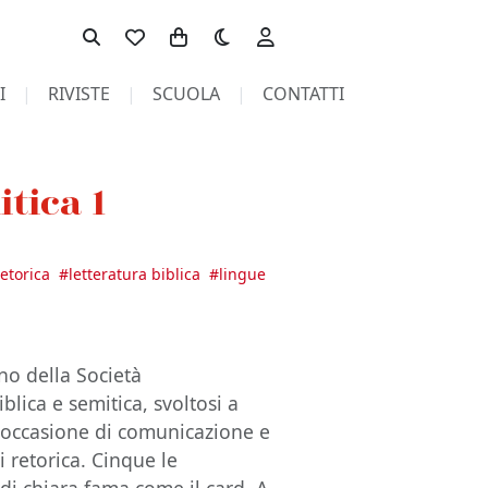
Toggle theme
I
RIVISTE
SCUOLA
CONTATTI
itica 1
retorica
#
letteratura biblica
#
lingue
no della Società
blica e semitica, svoltosi a
 occasione di comunicazione e
i retorica. Cinque le