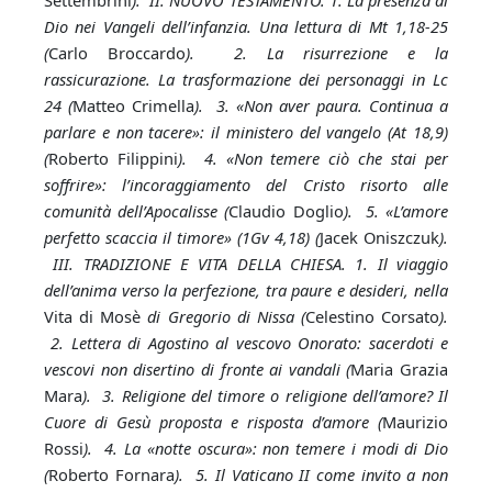
Settembrini
). II. NUOVO TESTAMENTO.
1. La presenza di
Dio nei Vangeli dell’infanzia. Una lettura di Mt 1,18-25
(
Carlo Broccardo
). 2. La risurrezione e la
rassicurazione. La trasformazione dei personaggi in Lc
24 (
Matteo Crimella
). 3. «Non aver paura. Continua a
parlare e non tacere»: il ministero del vangelo (At 18,9)
(
Roberto Filippini
). 4. «Non temere ciò che stai per
soffrire»: l’incoraggiamento del Cristo risorto alle
comunità dell’Apocalisse (
Claudio Doglio
). 5. «L’amore
perfetto scaccia il timore» (1Gv 4,18) (
Jacek Oniszczuk
).
III. TRADIZIONE E VITA DELLA CHIESA. 1. Il viaggio
dell’anima verso la perfezione, tra paure e desideri, nella
Vita di Mosè
di Gregorio di Nissa (
Celestino Corsato
).
2. Lettera di Agostino al vescovo Onorato: sacerdoti e
vescovi non disertino di fronte ai vandali (
Maria Grazia
Mara
). 3. Religione del timore o religione dell’amore? Il
Cuore di Gesù proposta e risposta d’amore (
Maurizio
Rossi
). 4. La «notte oscura»: non temere i modi di Dio
(
Roberto Fornara
). 5. Il Vaticano II come invito a non