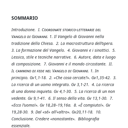
SOMMARIO
Introduzione.
I.
Coordinate storico-letterarie del
Vangelo di Giovanni
. 1. Il Vangelo di Giovanni nella
tradizione della Chiesa.
2. La macrostruttura dell’opera.
3. La formazione del Vangelo.
4. Giovanni e i sinottici.
5.
Lessico, stile e tecniche narrative.
6. Autore, data e luogo
di composizione.
7. Giovanni e il mondo circostante.
II.
Il cammino di fede nel Vangelo di Giovanni
. 1. In
principio. Gv1,1-18.
2. «Che cosa cercate?». Gv1,35-42.
3.
La ricerca di un uomo integrato. Gv 3,1-21.
4. La ricerca
di una donna inquieta. Gv 4,1-30.
5. La ricerca di un non
vedente. Gv 9,1-41.
6. Il senso della vita. Gv 13,1-30.
7.
«Ecco l’uomo!». Gv 18,28–19,16a.
8. «È compiuto!». Gv
19,28-30.
9. Dal «sé» all’«altro». Gv20,11-18.
10.
Conclusione. Credere «nonostante».
Bibliografia
essenziale.