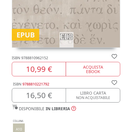
EPUB
ISBN
9788810962152
10,99 €
ACQUISTA
EBOOK
ISBN
9788810221792
16,50 €
LIBRO CARTA
NON ACQUISTABILE
DISPONIBILE
IN LIBRERIA
COLLANA
A10