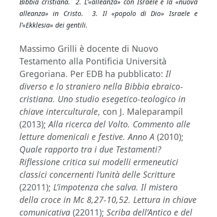
Bibbia cristiana. 2. L’«alleanza» con Israele e la «nuova
alleanza» in Cristo. 3. Il «popolo di Dio» Israele e
l’«Ekklesia» dei gentili.
Massimo Grilli è docente di Nuovo
Testamento alla Pontificia Università
Gregoriana. Per EDB ha pubblicato:
Il
diverso e lo straniero nella Bibbia ebraico-
cristiana. Uno studio esegetico-teologico in
chiave interculturale
, con J. Maleparampil
(2013);
Alla ricerca del Volto. Commento alle
letture domenicali e festive. Anno A
(2010);
Quale rapporto tra i due Testamenti?
Riflessione critica sui modelli ermeneutici
classici concernenti l’unità delle Scritture
(22011);
L’impotenza che salva. Il mistero
della croce in Mc 8,27-10,52. Lettura in chiave
comunicativa
(22011);
Scriba dell’Antico e del