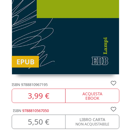
EPUB
ISBN
9788810967195
3,99 €
ACQUISTA
EBOOK
ISBN
9788810567050
5,50 €
LIBRO CARTA
NON ACQUISTABILE