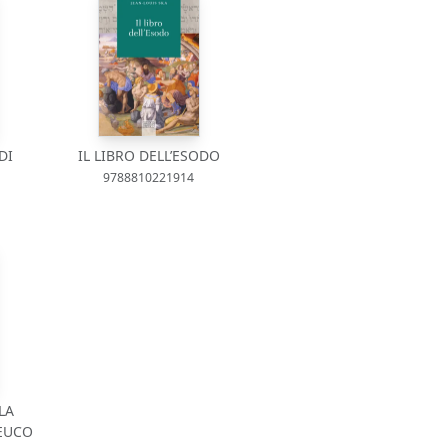
DI
IL LIBRO DELL’ESODO
9788810221914
LA
EUCO