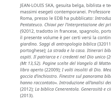
JEAN-LOUIS SKA, gesuita belga, biblista e te
massimi esegeti contemporanei. Professore al
Roma, presso le EDB ha pubblicato:
Introduz
Pentateuco. Chiavi per l’interpretazione dei pr
(92012, tradotto in francese, spagnolo, por
il presente volume è per certi versi la cont
giardino. Saggi di antropologia biblica
(32011
portoghese);
La strada e la casa. Itinerari bib
ospiti. Il patriarca e i credenti nel Dio unico
(
(Mt 13,52). Pagine scelte del Vangelo di Matt
libro aperto
(22009);
I volti insoliti di Dio. M
goccia d’inchiostro. Finestre sul panorama bib
hanno raccontato». Introduzione all’analisi de
(2012);
La biblica Cenerentola. Generosità e ci
(2013).