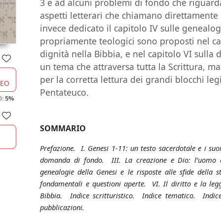
3 e ad alcuni problemi di fondo che riguarda
aspetti letterari che chiamano direttamente 
invece dedicato il capitolo IV sulle genealo
propriamente teologici sono proposti nel cap
dignità nella Bibbia, e nel capitolo VI sulla d
un tema che attraversa tutta la Scrittura, 
per la corretta lettura dei grandi blocchi legi
CEO
Pentateuco.
O:
5%
SOMMARIO
Prefazione. I. Genesi 1-11: un testo sacerdotale e i su
domanda di fondo. III. La creazione e Dio: l’uomo e
genealogie della Genesi e le risposte alle sfide della s
fondamentali e questioni aperte. VI. Il diritto e la le
Bibbia. Indice scritturistico. Indice tematico. Indic
pubblicazioni.