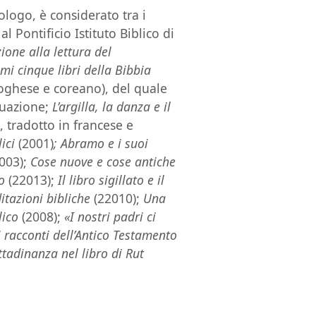
ologo, è considerato tra i
 Pontificio Istituto Biblico di
ione alla lettura del
imi cinque libri della Bibbia
toghese e coreano), del quale
inuazione;
L’argilla, la danza e il
, tradotto in francese e
lici
(2001)
; Abramo e i suoi
2003);
Cose nuove e cose antiche
eo
(22013);
Il libro sigillato e il
editazioni bibliche
(22010);
Una
lico
(2008);
«I nostri padri ci
i racconti dell’Antico Testamento
ttadinanza nel libro di Rut