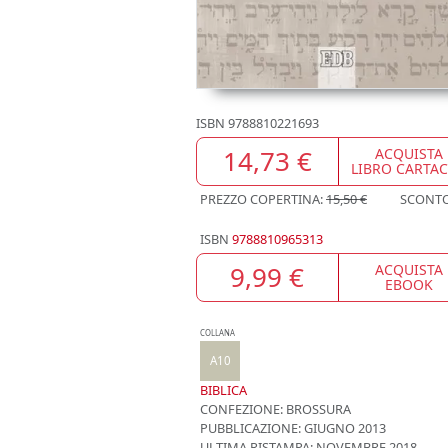
ISBN
9788810221693
14,73 €
ACQUISTA
LIBRO CARTA
PREZZO COPERTINA:
15,50 €
SCONT
ISBN
9788810965313
9,99 €
ACQUISTA
EBOOK
COLLANA
A10
BIBLICA
CONFEZIONE:
BROSSURA
PUBBLICAZIONE:
GIUGNO 2013
ULTIMA RISTAMPA:
NOVEMBRE 2018