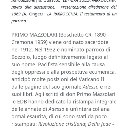
Introduzione (
M. Guasco
). LETTERA SULLA PARROCCHIA.
Invito alla discussione. Presentazione all’edizione del
1969 (
A. Onger
). LA PARROCCHIA. Il testamento di un
parroco.
PRIMO MAZZOLARI (Boschetto CR, 1890 -
Cremona 1959) viene ordinato sacerdote
nel 1912. Nel 1932 è nominato parroco di
Bozzolo, luogo definitivamente legato al
suo nome. Pacifista sensibile alla causa
degli oppressi e alla prospettiva ecumenica,
anticipò molte posizioni del Vaticano II
dalle pagine del suo giornale
Adesso
e nei
suoi libri. Agli scritti di don Primo Mazzolari
le EDB hanno dedicato la ristampa integrale
delle annate di
Adesso
e un’intera collana
ormai esaurita, di cui sono stati da poco
ristampati:
Rivoluzione cristiana
;
Della fede -