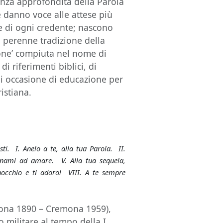
enza approfondita della Parola
e danno voce alle attese più
 e di ogni credente; nascono
a perenne tradizione della
zione’ compiuta nel nome di
i riferimenti biblici, di
di occasione di educazione per
ristiana.
sti. I. Anelo a te, alla tua Parola. II.
gnami ad amare. V. Alla tua sequela,
nocchio e ti adoro! VIII. A te sempre
na 1890 – Cremona 1959),
 militare al tempo della I