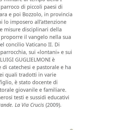
parroco di piccoli paesi di
ra e poi Bozzolo, in provincia
ni lo imposero all’attenzione
e misure disciplinari della
i proporre il vangelo nella sua
l concilio Vaticano II. Di
 parrocchia, sui «lontani» e sui
Don LUIGI GUGLIELMONI è
e di catechesi e pastorale e ha
i quali tradotti in varie
glio, è stato docente di
torale giovanile e familiare.
osi testi e sussidi educativi
rande. La
Via Crucis
(2009).