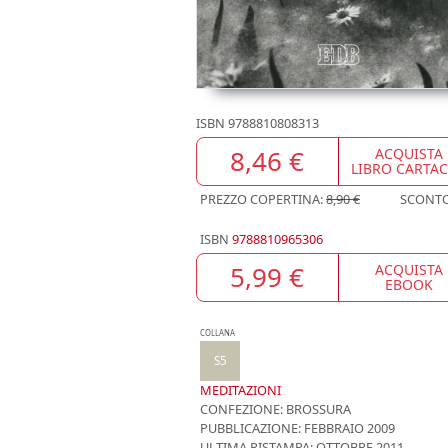
ISBN
9788810808313
8,46 €
ACQUISTA
LIBRO CARTA
PREZZO COPERTINA:
8,90 €
SCONT
ISBN
9788810965306
5,99 €
ACQUISTA
EBOOK
COLLANA
S5
MEDITAZIONI
CONFEZIONE:
BROSSURA
PUBBLICAZIONE:
FEBBRAIO 2009
ULTIMA RISTAMPA:
OTTOBRE 2011