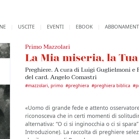
NE
USCITE
EVENTI
EBOOK
ABBONAMENT
Primo Mazzolari
La Mia miseria, la Tu
Preghiere. A cura di Luigi Guglielmoni e
del card. Angelo Comastri
#
mazzolari, primo
#
preghiera
#
preghiera biblica
#
p
«Uomo di grande fede e attento osservator
riconosceva che in certi momenti di solitudi
alternativa: “O ci si inginocchia o ci si spara
Introduzione). La raccolta di preghiere sele