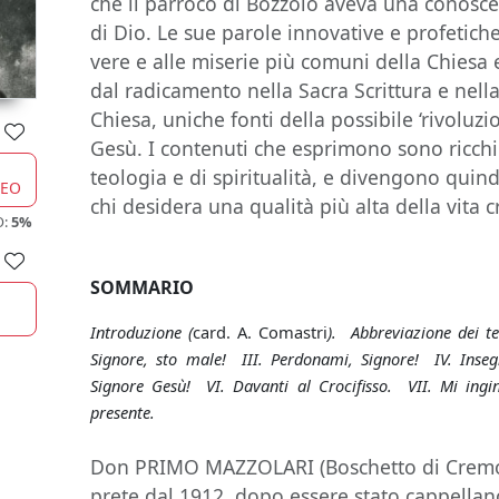
che il parroco di Bozzolo aveva una conosc
di Dio. Le sue parole innovative e profetich
vere e alle miserie più comuni della Chiesa
dal radicamento nella Sacra Scrittura e nell
Chiesa, uniche fonti della possibile ‘rivolu
Gesù. I contenuti che esprimono sono ricchi d
teologia e di spiritualità, e divengono quin
CEO
chi desidera una qualità più alta della vita c
O:
5%
SOMMARIO
Introduzione (
card. A. Comastri
). Abbreviazione dei te
Signore, sto male! III. Perdonami, Signore! IV. Inse
Signore Gesù! VI. Davanti al Crocifisso. VII. Mi ingi
presente.
Don PRIMO MAZZOLARI (Boschetto di Cremo
prete dal 1912, dopo essere stato cappellano