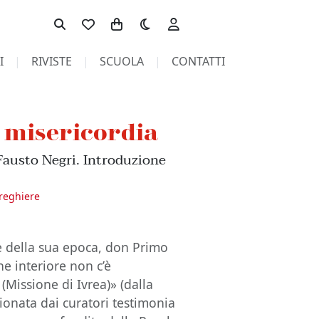
Toggle theme
I
RIVISTE
SCUOLA
CONTATTI
a misericordia
 Fausto Negri. Introduzione
reghiere
e della sua epoca, don Primo
ne interiore non c’è
” (Missione di Ivrea)» (dalla
zionata dai curatori testimonia