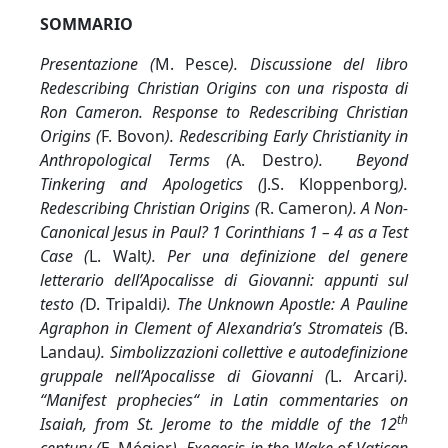
SOMMARIO
Presentazione (
M. Pesce
). Discussione del libro
Redescribing Christian Origins con una risposta di
Ron Cameron. Response to Redescribing Christian
Origins (
F. Bovon
). Redescribing Early Christianity in
Anthropological Terms (
A. Destro
). Beyond
Tinkering and Apologetics (
J.S. Kloppenborg
).
Redescribing Christian Origins (
R. Cameron
). A Non-
Canonical Jesus in Paul? 1 Corinthians 1 – 4 as a Test
Case (
L. Walt
). Per una definizione del genere
letterario dell’Apocalisse di Giovanni: appunti sul
testo (
D. Tripaldi
).
The Unknown Apostle: A Pauline
Agraphon in Clement of Alexandria’s Stromateis (
B.
Landau
)
.
Simbolizzazioni collettive e autodefinizione
gruppale nell’Apocalisse di Giovanni (
L. Arcari
).
“Manifest prophecies“ in Latin commentaries on
th
Isaiah, from St. Jerome to the middle of the 12