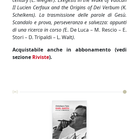
century (
E. Mégier
). Exegesis in the Wake of
Vatican
II Lucien Cerfaux and the Origins of Dei Verbum (
K.
Schelkens)
.
La trasmissione delle parole di Gesù.
Scandalo e prova, perseveranza e salvezza: appunti
di una ricerca in corso (
E. De Luca – M. Rescio – E.
Stori – D. Tripaldi – L. Walt
).
Acquistabile anche in abbonamento (vedi
sezione
Riviste
).