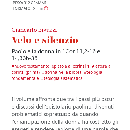
PESO: 312 GRAMMI
FORMATO: X
mm
Giancarlo Biguzzi
Velo e silenzio
Paolo e la donna in 1Cor 11,2-16 e
14,33b-36
#
nuovo testamento. epistola ai corinzi 1
#
lettera ai
corinzi (prima)
#
donna nella bibbia
#
teologia
fondamentale
#
teologia sistematica
Il volume affronta due tra i passi più oscuri
e discussi dell’epistolario paolino, divenuti
problematici soprattutto da quando
l’emancipazione della donna ha costretto gli
esegeti a rendere ragione di una parola che