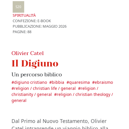
S20
SPIRITUALITÀ
CONFEZIONE:
E-BOOK
PUBBLICAZIONE:
MAGGIO 2026
PAGINE: 88
Olivier Catel
Il Digiuno
Un percorso biblico
#
digiuno cristiano
#
bibbia
#
quaresima
#
ebraismo
#
religion / christian life / general
#
religion /
christianity / general
#
religion / christian theology /
general
Dal Primo al Nuovo Testamento, Olivier
Catel intraprende un viaggio biblico alla