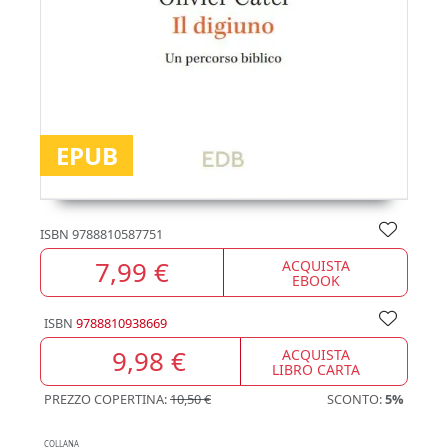
EPUB
ISBN
9788810587751
7,99 €
ACQUISTA
EBOOK
ISBN
9788810938669
9,98 €
ACQUISTA
LIBRO CARTA
PREZZO COPERTINA:
10,50 €
SCONTO:
5%
COLLANA