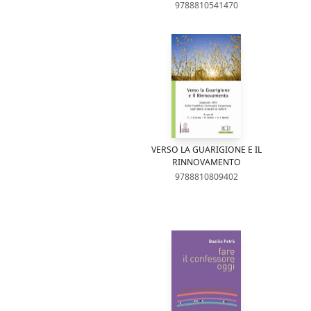
9788810541470
VERSO LA GUARIGIONE E IL
RINNOVAMENTO
9788810809402