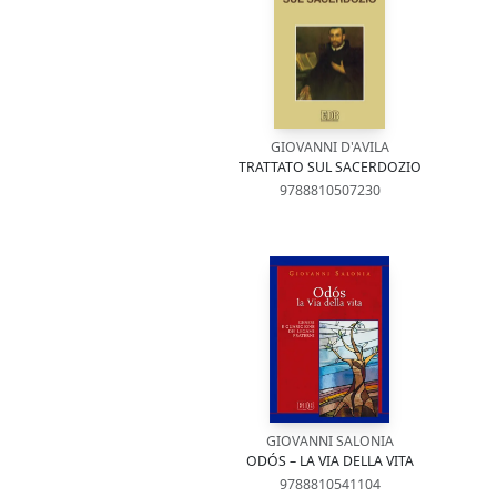
GIOVANNI D'AVILA
TRATTATO SUL SACERDOZIO
9788810507230
GIOVANNI SALONIA
ODÓS – LA VIA DELLA VITA
9788810541104