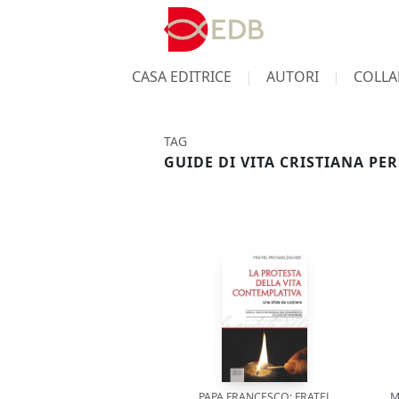
CASA EDITRICE
AUTORI
COLLA
TAG
GUIDE DI VITA CRISTIANA PE
PAPA FRANCESCO; FRATEL
M