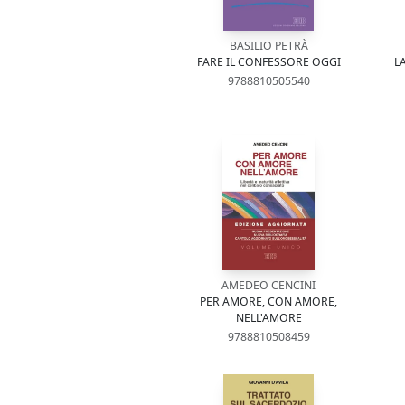
BASILIO PETRÀ
FARE IL CONFESSORE OGGI
L
9788810505540
AMEDEO CENCINI
PER AMORE, CON AMORE,
NELL'AMORE
9788810508459