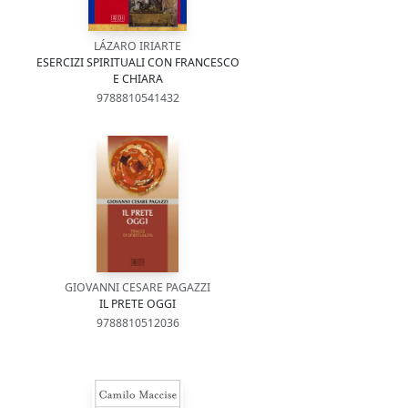
LÁZARO IRIARTE
ESERCIZI SPIRITUALI CON FRANCESCO
E CHIARA
9788810541432
GIOVANNI CESARE PAGAZZI
IL PRETE OGGI
9788810512036