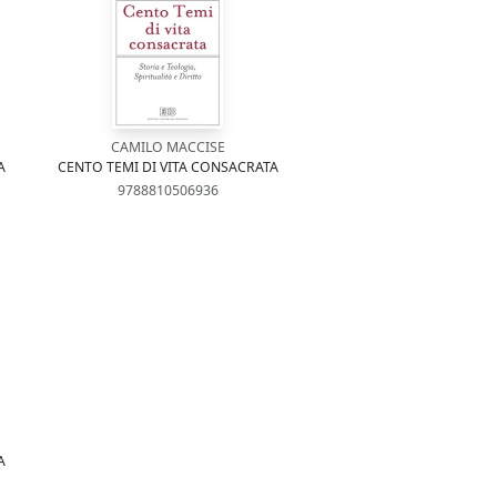
CAMILO MACCISE
A
CENTO TEMI DI VITA CONSACRATA
9788810506936
A