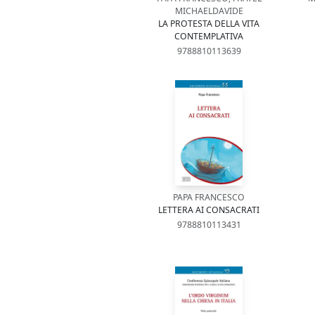
MICHAELDAVIDE
LA PROTESTA DELLA VITA
CONTEMPLATIVA
9788810113639
PAPA FRANCESCO
LETTERA AI CONSACRATI
9788810113431