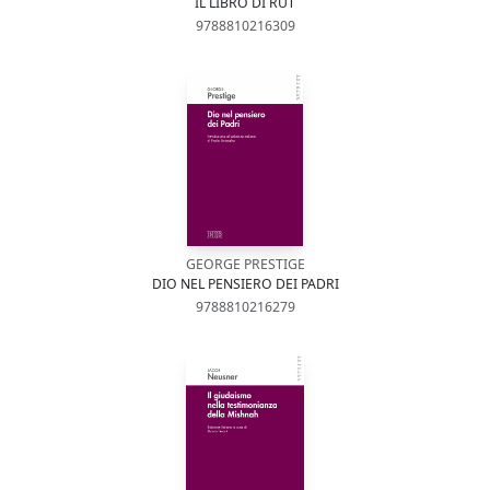
IL LIBRO DI RUT
9788810216309
GEORGE PRESTIGE
DIO NEL PENSIERO DEI PADRI
9788810216279