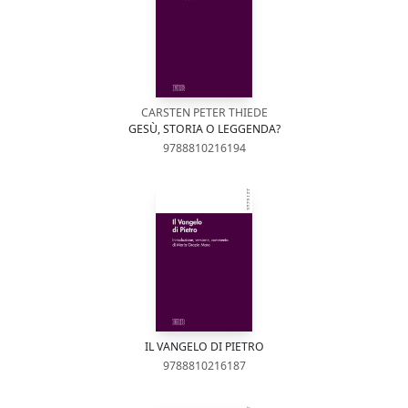
CARSTEN PETER THIEDE
GESÙ, STORIA O LEGGENDA?
9788810216194
IL VANGELO DI PIETRO
9788810216187