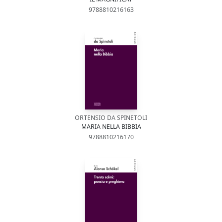
9788810216163
ORTENSIO DA SPINETOLI
MARIA NELLA BIBBIA
9788810216170