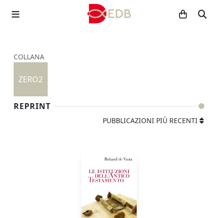
COLLANA
ZERO2
REPRINT
PUBBLICAZIONI PIÙ RECENTI