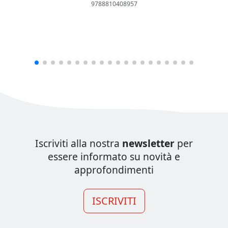
DEG
9788810408957
Iscriviti alla nostra
newsletter
per
essere informato su novità e
approfondimenti
ISCRIVITI