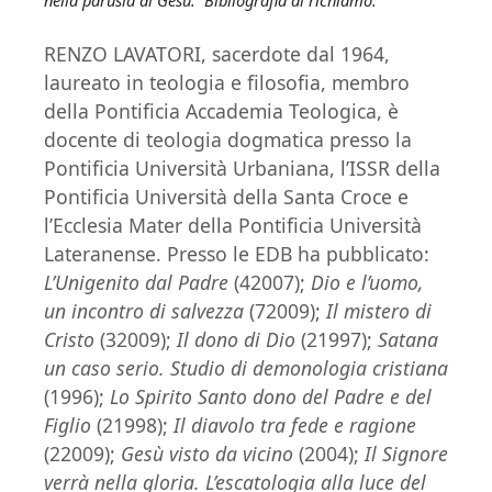
nella parusia di Gesù. Bibliografia di richiamo.
RENZO LAVATORI, sacerdote dal 1964,
laureato in teologia e filosofia, membro
della Pontificia Accademia Teologica, è
docente di teologia dogmatica presso la
Pontificia Università Urbaniana, l’ISSR della
Pontificia Università della Santa Croce e
l’Ecclesia Mater della Pontificia Università
Lateranense. Presso le EDB ha pubblicato:
L’Unigenito dal Padre
(42007);
Dio e l’uomo,
un incontro di salvezza
(72009);
Il mistero di
Cristo
(32009);
Il dono di Dio
(21997);
Satana
un caso serio. Studio di demonologia cristiana
(1996);
Lo Spirito Santo dono del Padre e del
Figlio
(21998);
Il diavolo tra fede e ragione
(22009);
Gesù visto da vicino
(2004);
Il Signore
verrà nella gloria. L’escatologia alla luce del