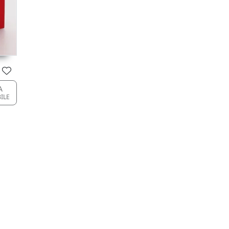
A
BILE