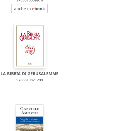
9788810559970
anche in
e
book
LA BIBBIA DI GERUSALEMME
9788810821299