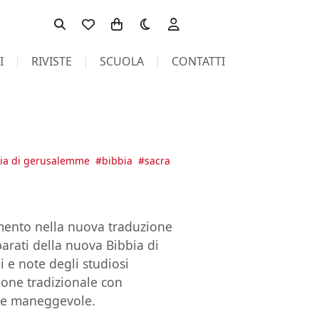
Toggle theme
I
RIVISTE
SCUOLA
CONTATTI
ia di gerusalemme
#
bibbia
#
sacra
mento nella nuova traduzione
arati della nuova Bibbia di
e note degli studiosi
ione tradizionale con
e e maneggevole.