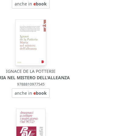
anche in
e
book
IGNACE DE LA POTTERIE
IA NEL MISTERO DELL'ALLEANZA
9788810977545
anche in
e
book