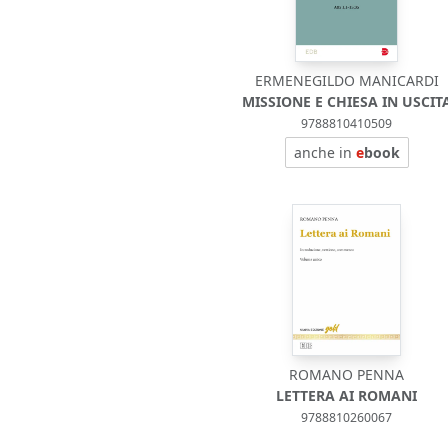
ERMENEGILDO MANICARDI
MISSIONE E CHIESA IN USCIT
9788810410509
anche in
e
book
ROMANO PENNA
LETTERA AI ROMANI
9788810260067