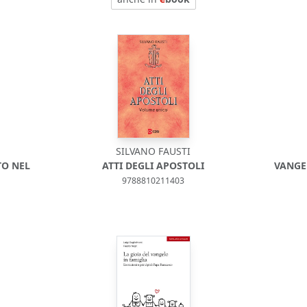
SILVANO FAUSTI
TO NEL
ATTI DEGLI APOSTOLI
VANGEL
9788810211403