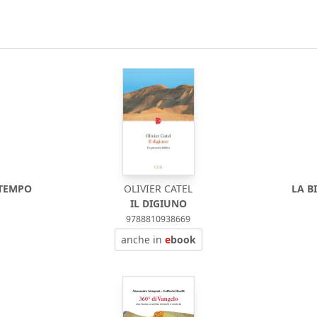
 TEMPO
OLIVIER CATEL
LA B
IL DIGIUNO
9788810938669
anche in
e
book