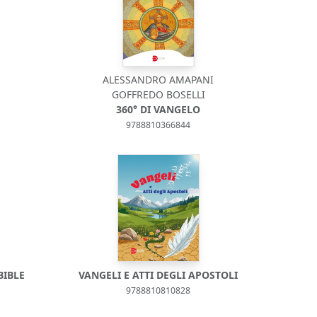
ALESSANDRO AMAPANI
GOFFREDO BOSELLI
360° DI VANGELO
9788810366844
BIBLE
VANGELI E ATTI DEGLI APOSTOLI
9788810810828