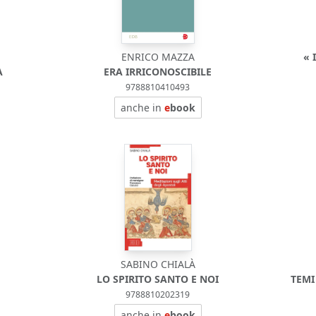
ENRICO MAZZA
« 
A
ERA IRRICONOSCIBILE
9788810410493
anche in
e
book
SABINO CHIALÀ
LO SPIRITO SANTO E NOI
TEMI 
9788810202319
anche in
e
book