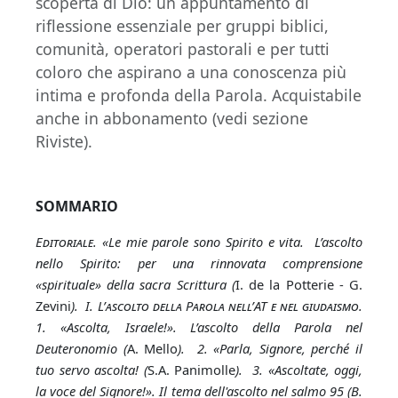
scoperta di Dio: un appuntamento di
riflessione essenziale per gruppi biblici,
comunità, operatori pastorali e per tutti
coloro che aspirano a una conoscenza più
intima e profonda della Parola. Acquistabile
anche in abbonamento (vedi sezione
Riviste).
SOMMARIO
E
ditoriale
. «Le mie parole sono Spirito e vita. L’ascolto
nello Spirito: per una rinnovata comprensione
«spirituale» della sacra Scrittura (
I. de la Potterie - G.
Zevini
). I. L’
ascolto della
P
arola nell’
AT
e nel giudaismo
.
1. «Ascolta, Israele!». L’ascolto della Parola nel
Deuteronomio (
A. Mello
). 2. «Parla, Signore, perché il
tuo servo ascolta! (
S.A. Panimolle
). 3. «Ascoltate, oggi,
la voce del Signore!». Il tema dell'ascolto nel salmo 95 (B.