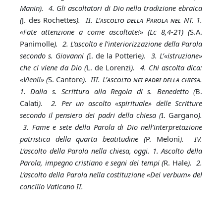
Manin). 4. Gli ascoltatori di Dio nella tradizione ebraica
(
J. des Rochettes
). II. L’
ascolto della
P
arola nel
NT. 1.
«Fate attenzione a come ascoltate!» (Lc 8,4-21) (
S.A.
Panimolle
). 2. L’ascolto e l’interiorizzazione della Parola
secondo s. Giovanni (
I. de la Potterie
). 3. L’«istruzione»
che ci viene da Dio (
L. de Lorenzi
). 4. Chi ascolta dica:
«Vieni!» (
S. Cantore
). III. L’
ascolto nei padri della chiesa
.
1. Dalla s. Scrittura alla Regola di s. Benedetto (
B.
Calati
). 2. Per un ascolto «spirituale» delle Scritture
secondo il pensiero dei padri della chiesa (
I. Gargano
).
3. Fame e sete della Parola di Dio nell’interpretazione
patristica della quarta beatitudine (
P. Meloni
). IV.
L’ascolto della Parola nella chiesa, oggi. 1. Ascolto della
Parola, impegno cristiano e segni dei tempi (
R. Hale
). 2.
L’ascolto della Parola nella costituzione «Dei verbum» del
concilio Vaticano II.