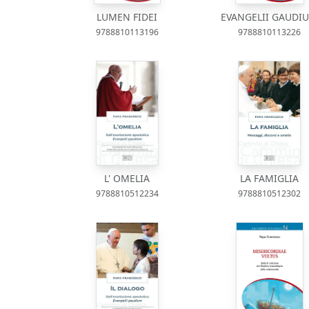
LUMEN FIDEI
EVANGELII GAUDI
9788810113196
9788810113226
L' OMELIA
LA FAMIGLIA
9788810512234
9788810512302