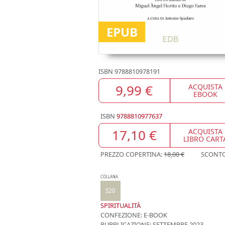
EPUB
ISBN
9788810978191
9,99 €
ACQUISTA
EBOOK
ISBN
9788810977637
17,10 €
ACQUISTA
LIBRO CART
PREZZO COPERTINA:
18,00 €
SCONT
COLLANA
S20
SPIRITUALITÀ
CONFEZIONE:
E-BOOK
PUBBLICAZIONE:
SETTEMBRE 2023