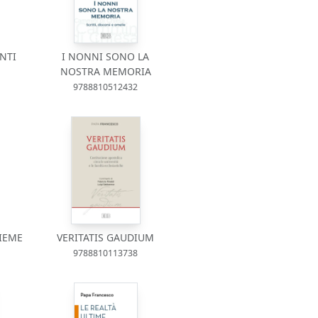
NTI
I NONNI SONO LA
NOSTRA MEMORIA
9788810512432
SIEME
VERITATIS GAUDIUM
9788810113738