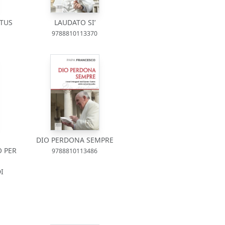
LTUS
LAUDATO SI’
9788810113370
DIO PERDONA SEMPRE
 PER
9788810113486
I