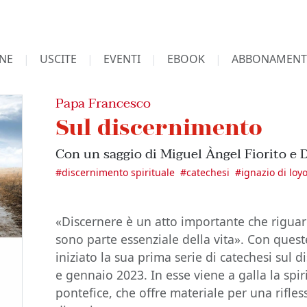
NE
USCITE
EVENTI
EBOOK
ABBONAMENT
Papa Francesco
Sul discernimento
Con un saggio di Miguel Àngel Fiorito e 
#
discernimento spirituale
#
catechesi
#
ignazio di loyo
«Discernere è un atto importante che riguard
sono parte essenziale della vita». Con ques
iniziato la sua prima serie di catechesi sul 
e gennaio 2023. In esse viene a galla la spir
pontefice, che offre materiale per una rifl