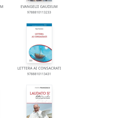
UM
EVANGELII GAUDIUM
9788810113233
LETTERA AI CONSACRATI
9788810113431