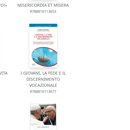
NO!»
MISERICORDIA ET MISERA
9788810113653
VITA
I GIOVANI, LA FEDE E IL
DISCERNIMENTO
VOCAZIONALE
9788810113677