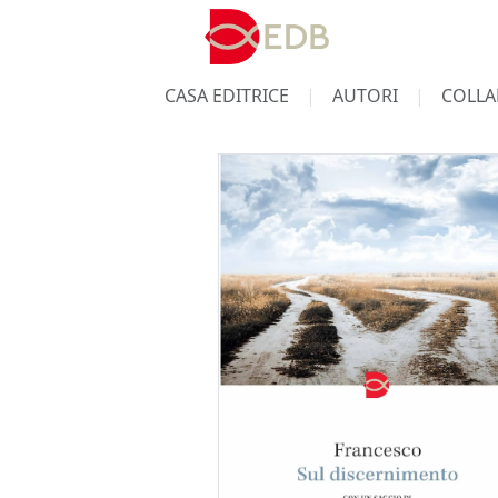
CASA EDITRICE
AUTORI
COLLA