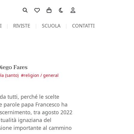
Toggle theme
I
RIVISTE
SCUOLA
CONTATTI
Diego Fares
la (santo)
#
religion / general
a tutti, perché le scelte
te parole papa Francesco ha
discernimento, tra agosto 2022
itualità ignaziana del
essione importante al cammino