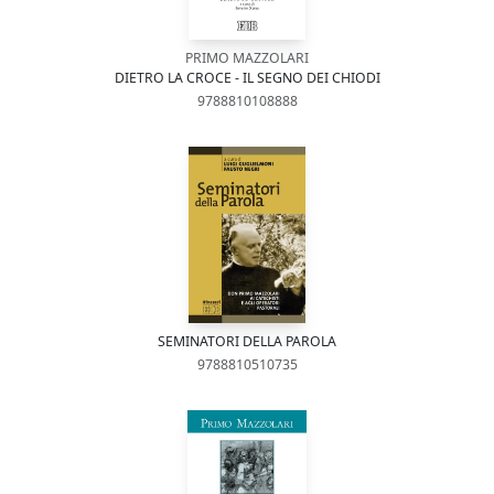
PRIMO MAZZOLARI
DIETRO LA CROCE - IL SEGNO DEI CHIODI
9788810108888
SEMINATORI DELLA PAROLA
9788810510735