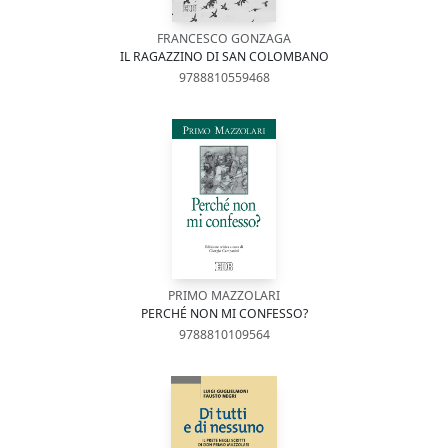
FRANCESCO GONZAGA
IL RAGAZZINO DI SAN COLOMBANO
9788810559468
PRIMO MAZZOLARI
PERCHÉ NON MI CONFESSO?
9788810109564