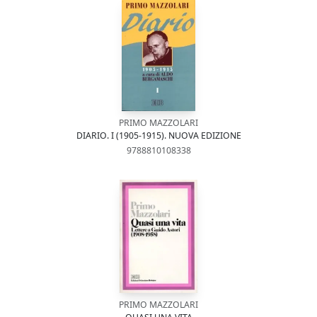
PRIMO MAZZOLARI
DIARIO. I (1905-1915). NUOVA EDIZIONE
9788810108338
PRIMO MAZZOLARI