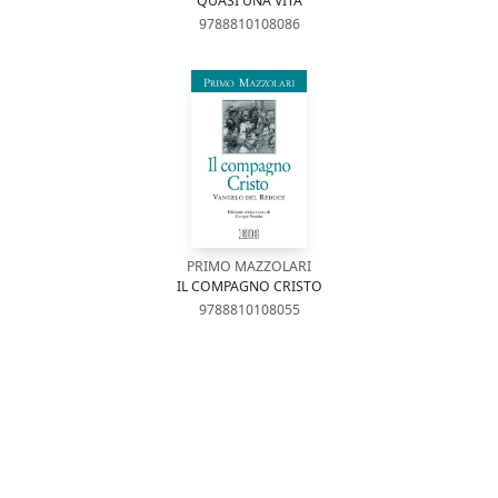
QUASI UNA VITA
9788810108086
PRIMO MAZZOLARI
IL COMPAGNO CRISTO
9788810108055