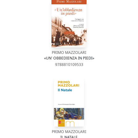
PRIMO MAZZOLARI
«UN' OBBEDIENZA IN PIEDI»
9788810109533
PRIMO MAZZOLARI
IL NATALE