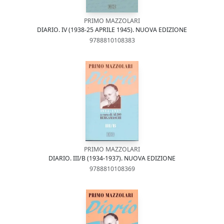
PRIMO MAZZOLARI
DIARIO. IV (1938-25 APRILE 1945). NUOVA EDIZIONE
9788810108383
PRIMO MAZZOLARI
DIARIO. III/B (1934-1937). NUOVA EDIZIONE
9788810108369