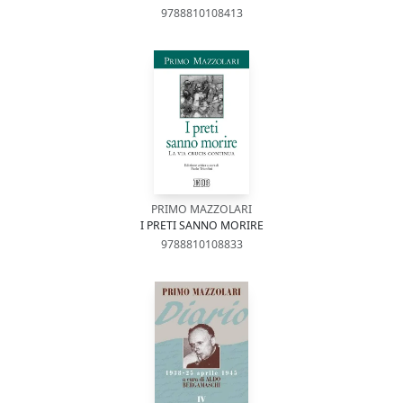
9788810108413
PRIMO MAZZOLARI
I PRETI SANNO MORIRE
9788810108833