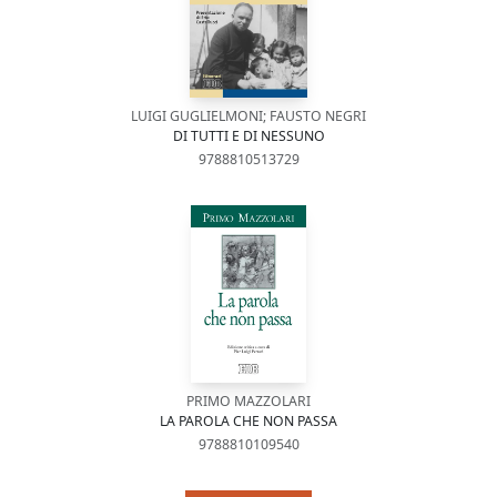
LUIGI GUGLIELMONI; FAUSTO NEGRI
DI TUTTI E DI NESSUNO
9788810513729
PRIMO MAZZOLARI
LA PAROLA CHE NON PASSA
9788810109540