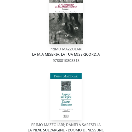
PRIMO MAZZOLARI
LA MIA MISERIA, LA TUA MISERICORDIA
9788810808313
PRIMO MAZZOLARI; DANIELA SARESELLA
LA PIEVE SULL'ARGINE - L'UOMO DI NESSUNO