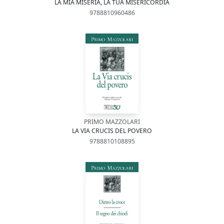
LA MIA MISERIA, LA TUA MISERICORDIA
9788810960486
PRIMO MAZZOLARI
LA VIA CRUCIS DEL POVERO
9788810108895