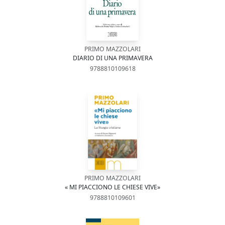
PRIMO MAZZOLARI
DIARIO DI UNA PRIMAVERA
9788810109618
PRIMO MAZZOLARI
« MI PIACCIONO LE CHIESE VIVE»
9788810109601