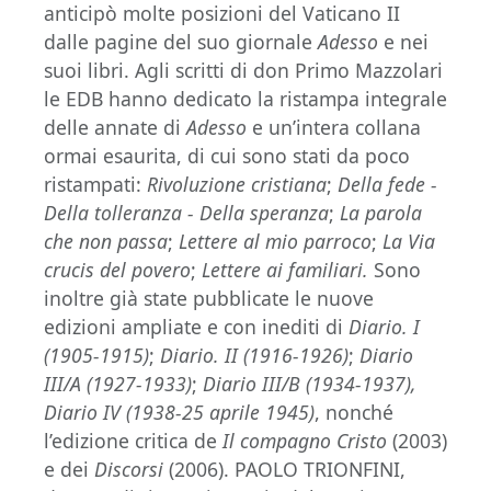
anticipò molte posizioni del Vaticano II
dalle pagine del suo giornale
Adesso
e nei
suoi libri. Agli scritti di don Primo Mazzolari
le EDB hanno dedicato la ristampa integrale
delle annate di
Adesso
e un’intera collana
ormai esaurita, di cui sono stati da poco
ristampati:
Rivoluzione cristiana
;
Della fede -
Della tolleranza - Della speranza
;
La parola
che non passa
;
Lettere al mio parroco
;
La Via
crucis del povero
;
Lettere ai familiari.
Sono
inoltre già state pubblicate le nuove
edizioni ampliate e con inediti di
Diario. I
(1905-1915)
;
Diario. II (1916-1926)
;
Diario
III/A (1927-1933)
;
Diario III/B (1934-1937),
Diario IV (1938-25 aprile 1945)
, nonché
l’edizione critica de
Il compagno Cristo
(2003)
e dei
Discorsi
(2006). PAOLO TRIONFINI,