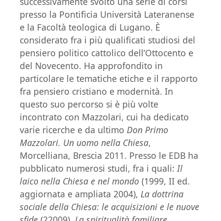
successivamente svolto una serie di corsi
presso la Pontificia Università Lateranense
e la Facoltà teologica di Lugano. È
considerato fra i più qualificati studiosi del
pensiero politico cattolico dell’Ottocento e
del Novecento. Ha approfondito in
particolare le tematiche etiche e il rapporto
fra pensiero cristiano e modernità. In
questo suo percorso si è più volte
incontrato con Mazzolari, cui ha dedicato
varie ricerche e da ultimo
Don Primo
Mazzolari. Un uomo nella Chiesa
,
Morcelliana, Brescia 2011. Presso le EDB ha
pubblicato numerosi studi, fra i quali:
Il
laico nella Chiesa e nel mondo
(1999, II ed.
aggiornata e ampliata 2004),
La dottrina
sociale della Chiesa: le acquisizioni e le nuove
sfide
(22009),
La spiritualità familiare