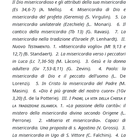
Il Dio misericordioso e gli attributi della sua misericordia
(Es 34,6-7) (
A. Mello
). 4. Misericordia di Dio e
misericordia del profeta (Geremia) (
S. Virgulin
). 5. La
misericordia unilaterale (Ezechiele) (
L. Monari
). 6. Il
cantico della misericordia (Tb 13) (
G. Ravasi
). 7. La
misericordia nella tradizione d’Israele (
P. Lenhardt
). II.
N
uovo
T
estamento
. 1. «Misericordia voglio» (Mt 9,13 e
12,7) (
B. Standaert
). 2. La misericordia verso i peccatori
in Luca (Lc 7,36-50) (
M. Làconi
). 3. Gesù e la donna
adultera (Gv 7,53-8,11) (
G. Zevini
). 4. Paolo: la
misericordia di Dio e il peccato dell’uomo (
L. De
Lorenzi
). 5. In Cristo la misericordia del Padre (
M.
Masini
). 6. «Dio è più grande del nostro cuore» (1Gv
3,20) (
I. de la Potterie
). III. I P
adri, la vita della
C
hiesa e
la tradizione islamica
. 1. «La passione della carità»: il
mistero della misericordia divina secondo Origene (
L.
Perrone
). 2. «Miseria et misericordia». Capaci di
misericordia. Una proposta di s. Agostino (
V. Grossi
). 3.
La misericordia in Ugo di S. Vittore (
C. Falchini
). 4. La