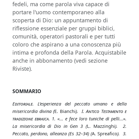
fedeli, ma come parola viva capace di
portare l'uomo contemporaneo alla
scoperta di Dio: un appuntamento di
riflessione essenziale per gruppi biblici,
comunità, operatori pastorali e per tutti
coloro che aspirano a una conoscenza più
intima e profonda della Parola. Acquistabile
anche in abbonamento (vedi sezione
Riviste).
SOMMARIO
E
ditoriale
. L’esperienza del peccato umano e della
misericordia divina (
E. Bianchi
). I. A
ntico
T
estamento e
tradizione ebraica
. 1. «... e fece loro tuniche di pelli...».
La misericordia di Dio in Gen 3 (
L. Mazzinghi
). 2.
Peccato, perdono, alleanza (Es 32–34) (
A. Spreafico
). 3.