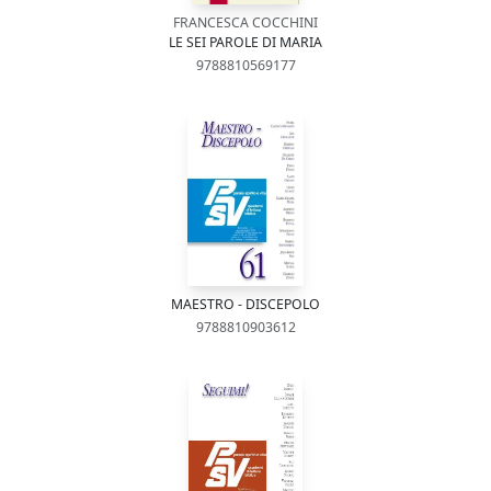
FRANCESCA COCCHINI
LE SEI PAROLE DI MARIA
9788810569177
MAESTRO - DISCEPOLO
9788810903612