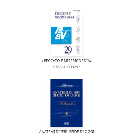
« PECCATO E MISERICORDIA»
9788810903292
ANATEMI DI IERI, SFIDE DI OGGI