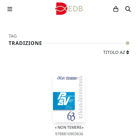
TAG
TRADIZIONE
TITOLO AZ
« NON TEMERE»
9788810903636