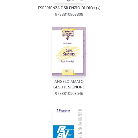
ESPERIENZA E SILENZIO DI DIO» («)
9788810903308
ANGELO AMATO
GESÙ IL SIGNORE
9788810503546