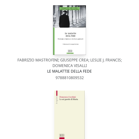
FABRIZIO MASTROFINI; GIUSEPPE CREA; LESLIE J. FRANCIS;
DOMENICA VISALLI
LE MALATTIE DELLA FEDE
9788810809532