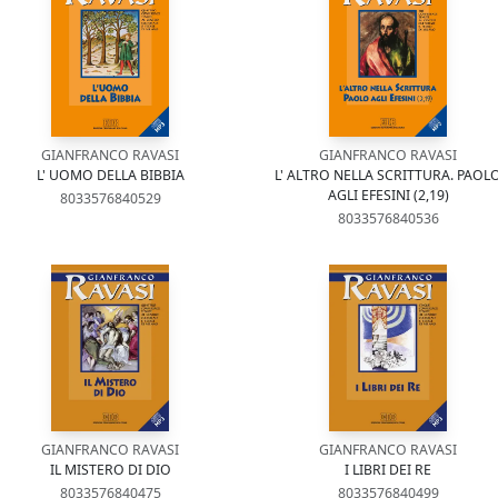
GIANFRANCO RAVASI
GIANFRANCO RAVASI
L' UOMO DELLA BIBBIA
L' ALTRO NELLA SCRITTURA. PAOL
AGLI EFESINI (2,19)
8033576840529
8033576840536
GIANFRANCO RAVASI
GIANFRANCO RAVASI
IL MISTERO DI DIO
I LIBRI DEI RE
8033576840475
8033576840499