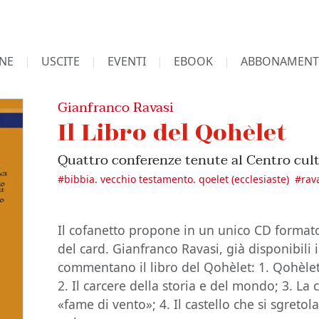
NE
USCITE
EVENTI
EBOOK
ABBONAMENT
Gianfranco Ravasi
Il Libro del Qohèlet
Quattro conferenze tenute al Centro cult
#
bibbia. vecchio testamento. qoelet (ecclesiaste)
#
rav
Il cofanetto propone in un unico CD format
del card. Gianfranco Ravasi, già disponibili 
commentano il libro del Qohèlet: 1. Qohèlet
2. Il carcere della storia e del mondo; 3. L
«fame di vento»; 4. Il castello che si sgretola,