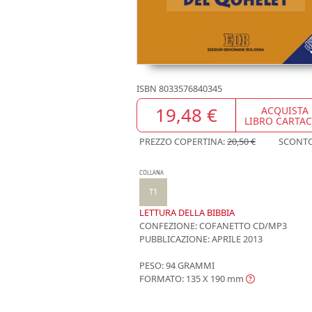
ISBN
8033576840345
19,48 €
ACQUISTA
LIBRO CARTA
PREZZO COPERTINA:
20,50 €
SCONT
COLLANA
T1
LETTURA DELLA BIBBIA
CONFEZIONE:
COFANETTO CD/MP3
PUBBLICAZIONE:
APRILE 2013
PESO: 94 GRAMMI
FORMATO: 135 X 190
mm