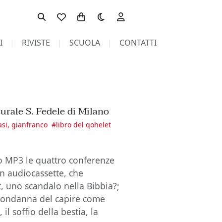
Toggle theme
I
RIVISTE
SCUOLA
CONTATTI
urale S. Fedele di Milano
asi, gianfranco
#
libro del qohelet
o MP3 le quattro conferenze
in audiocassette, che
, uno scandalo nella Bibbia?;
a condanna del capire come
 il soffio della bestia, la