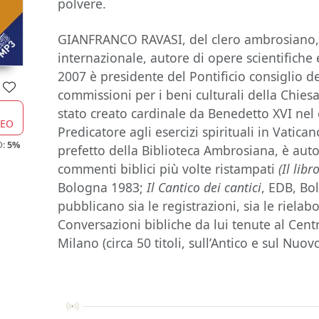
polvere.
GIANFRANCO RAVASI, del clero ambrosiano, 
internazionale, autore di opere scientifiche
2007 è presidente del Pontificio consiglio del
commissioni per i beni culturali della Chiesa
stato creato cardinale da Benedetto XVI nel 
CEO
Predicatore agli esercizi spirituali in Vatic
O:
5%
prefetto della Biblioteca Ambrosiana, è autor
commenti biblici più volte ristampati
(Il lib
Bologna 1983;
Il Cantico dei cantici
, EDB, Bo
pubblicano sia le registrazioni, sia le riela
Conversazioni bibliche da lui tenute al Centr
Milano (circa 50 titoli, sull’Antico e sul Nuo