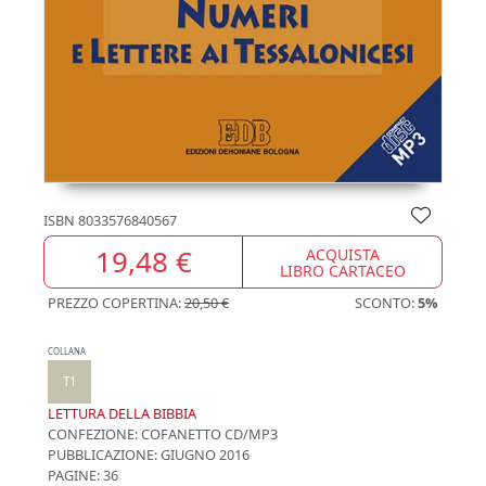
ISBN
8033576840567
19,48 €
ACQUISTA
LIBRO CARTACEO
PREZZO COPERTINA:
20,50 €
SCONTO:
5%
COLLANA
T1
LETTURA DELLA BIBBIA
CONFEZIONE:
COFANETTO CD/MP3
PUBBLICAZIONE:
GIUGNO 2016
PAGINE: 36