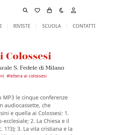
Toggle theme
I
RIVISTE
SCUOLA
CONTATTI
ai Colossesi
rale S. Fedele di Milano
ini
#
lettera ai colossesi
o MP3 le cinque conferenze
in audiocassette, che
ini e quella ai Colossesi: 1.
o-ecclesiale; 2. La Chiesa e il
 1?3); 3. La vita cristiana e la