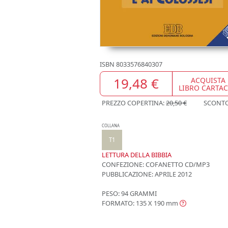
ISBN
8033576840307
19,48 €
ACQUISTA
LIBRO CARTA
PREZZO COPERTINA:
20,50 €
SCONT
COLLANA
T1
LETTURA DELLA BIBBIA
CONFEZIONE:
COFANETTO CD/MP3
PUBBLICAZIONE:
APRILE 2012
PESO: 94 GRAMMI
FORMATO: 135 X 190
mm