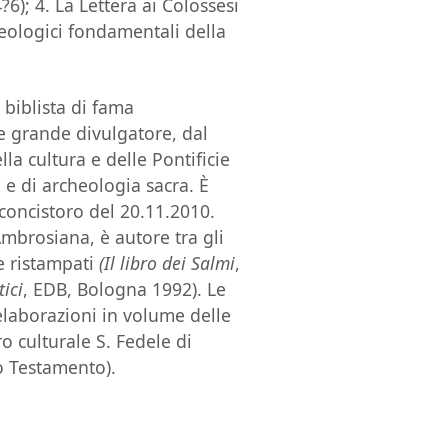
?6); 4. La Lettera ai Colossesi
 teologici fondamentali della
biblista di fama
 e grande divulgatore, dal
la cultura e delle Pontificie
 e di archeologia sacra. È
concistoro del 20.11.2010.
Ambrosiana, è autore tra gli
te ristampati
(Il libro dei Salmi
,
tici
, EDB, Bologna 1992). Le
ielaborazioni in volume delle
o culturale S. Fedele di
vo Testamento).