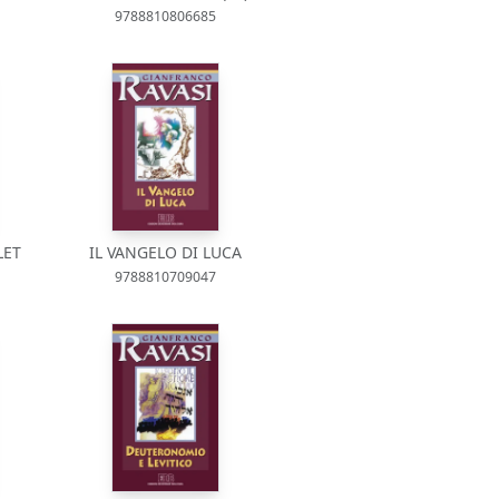
9788810806685
LET
IL VANGELO DI LUCA
9788810709047