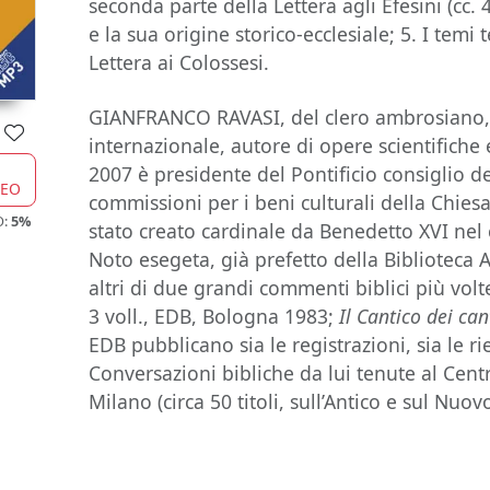
seconda parte della Lettera agli Efesini (cc. 4
e la sua origine storico-ecclesiale; 5. I temi
Lettera ai Colossesi.
GIANFRANCO RAVASI, del clero ambrosiano, 
internazionale, autore di opere scientifiche
2007 è presidente del Pontificio consiglio del
CEO
commissioni per i beni culturali della Chiesa
O:
5%
stato creato cardinale da Benedetto XVI nel 
Noto esegeta, già prefetto della Biblioteca 
altri di due grandi commenti biblici più vol
3 voll., EDB, Bologna 1983;
Il Cantico dei can
EDB pubblicano sia le registrazioni, sia le r
Conversazioni bibliche da lui tenute al Centr
Milano (circa 50 titoli, sull’Antico e sul Nuo