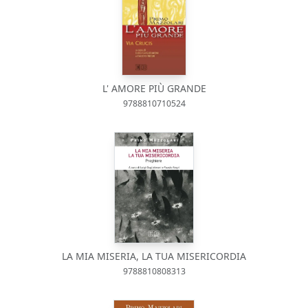
L' AMORE PIÙ GRANDE
9788810710524
LA MIA MISERIA, LA TUA MISERICORDIA
9788810808313