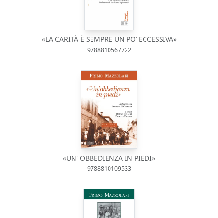
«LA CARITÀ È SEMPRE UN PO’ ECCESSIVA»
9788810567722
«UN' OBBEDIENZA IN PIEDI»
9788810109533