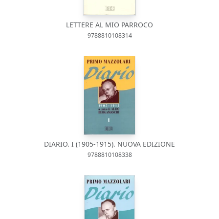
LETTERE AL MIO PARROCO
9788810108314
DIARIO. I (1905-1915). NUOVA EDIZIONE
9788810108338