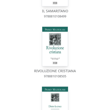
IL SAMARITANO
9788810108499
RIVOLUZIONE CRISTIANA
9788810108505