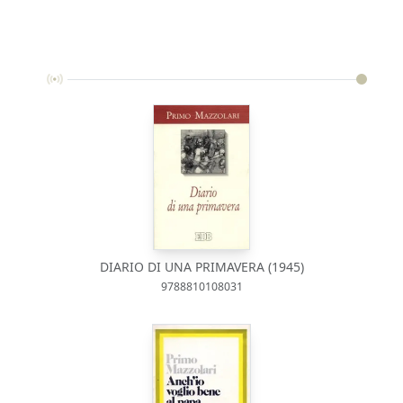
DIARIO DI UNA PRIMAVERA (1945)
9788810108031