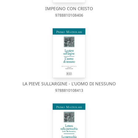
IMPEGNO CON CRISTO
9788810108406
LA PIEVE SULL'ARGINE - L'UOMO DI NESSUNO
9788810108413