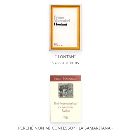
I LONTANI
9788810108185
PERCHÉ NON MI CONFESSO? - LA SAMARITANA -