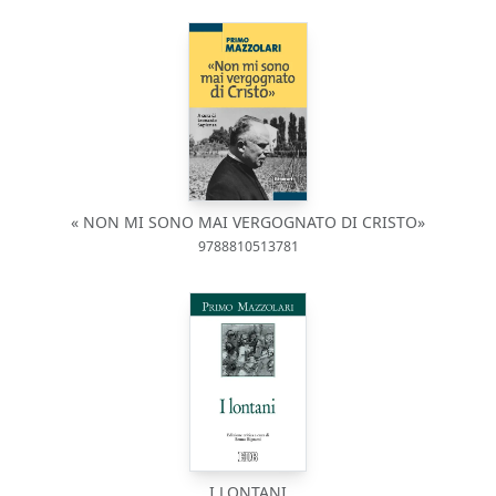
« NON MI SONO MAI VERGOGNATO DI CRISTO»
9788810513781
I LONTANI