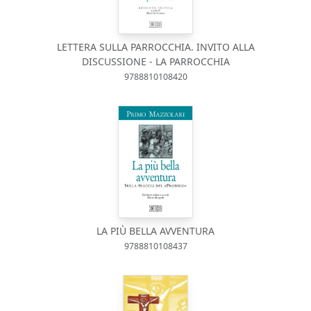
LETTERA SULLA PARROCCHIA. INVITO ALLA
DISCUSSIONE - LA PARROCCHIA
9788810108420
LA PIÙ BELLA AVVENTURA
9788810108437