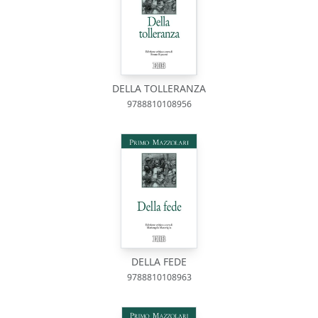
DELLA TOLLERANZA
9788810108956
DELLA FEDE
9788810108963