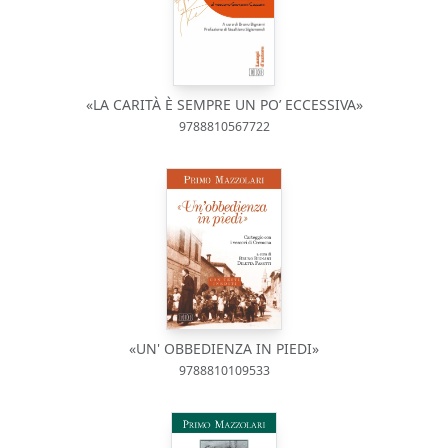
«LA CARITÀ È SEMPRE UN PO’ ECCESSIVA»
9788810567722
«UN' OBBEDIENZA IN PIEDI»
9788810109533