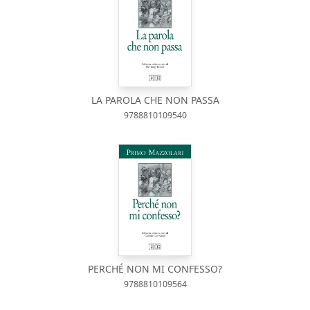
LA PAROLA CHE NON PASSA
9788810109540
PERCHÉ NON MI CONFESSO?
9788810109564