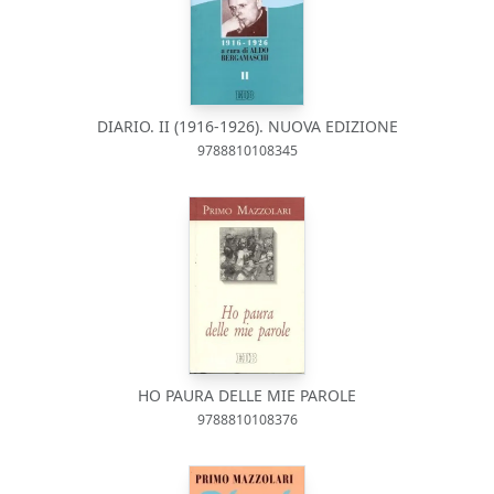
DIARIO. II (1916-1926). NUOVA EDIZIONE
9788810108345
HO PAURA DELLE MIE PAROLE
9788810108376