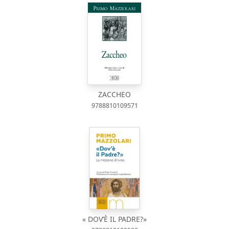
ZACCHEO
9788810109571
« DOV’È IL PADRE?»