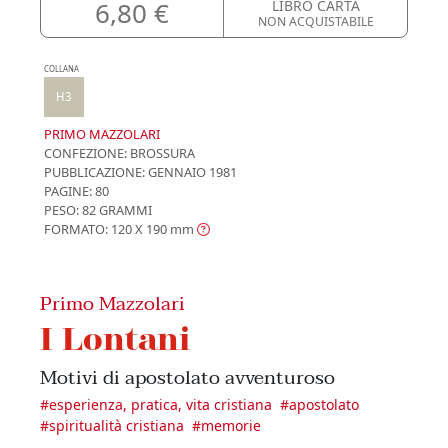
6,80 €
LIBRO CARTA
NON ACQUISTABILE
COLLANA
H3
PRIMO MAZZOLARI
CONFEZIONE:
BROSSURA
PUBBLICAZIONE:
GENNAIO 1981
PAGINE: 80
PESO: 82 GRAMMI
FORMATO: 120 X 190
mm
Primo Mazzolari
I Lontani
Motivi di apostolato avventuroso
#
esperienza, pratica, vita cristiana
#
apostolato
#
spiritualità cristiana
#
memorie