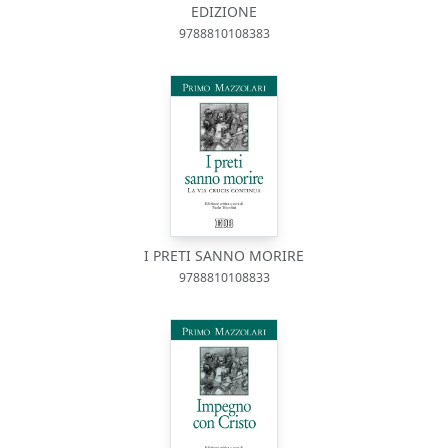
EDIZIONE
9788810108383
I PRETI SANNO MORIRE
9788810108833