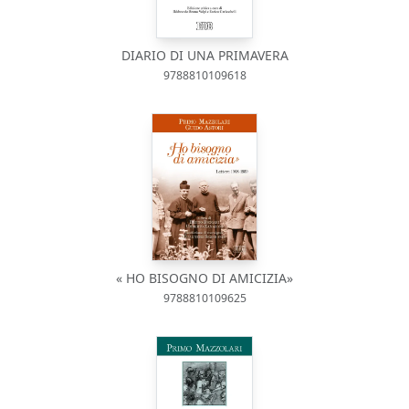
DIARIO DI UNA PRIMAVERA
9788810109618
« HO BISOGNO DI AMICIZIA»
9788810109625