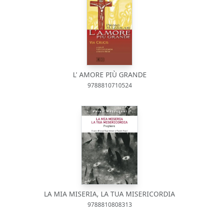
L' AMORE PIÙ GRANDE
9788810710524
LA MIA MISERIA, LA TUA MISERICORDIA
9788810808313