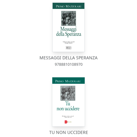
MESSAGGI DELLA SPERANZA
9788810108970
TU NON UCCIDERE