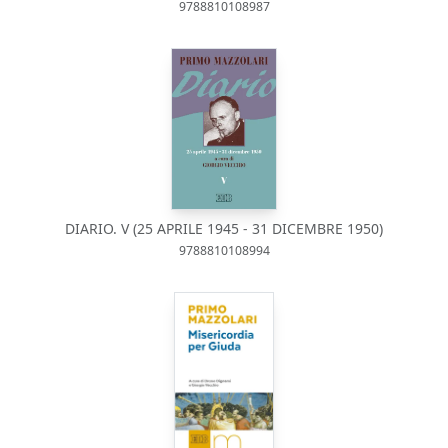
9788810108987
DIARIO. V (25 APRILE 1945 - 31 DICEMBRE 1950)
9788810108994