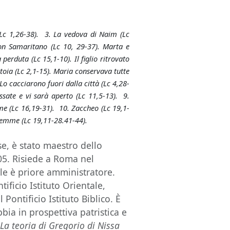
Lc 1,26-38). 3. La vedova di Naim (Lc
uon Samaritano (Lc 10, 29-37). Marta e
erduta (Lc 15,1-10). Il figlio ritrovato
toia (Lc 2,1-15). Maria conservava tutte
Lo cacciarono fuori dalla città (Lc 4,28-
ussate e vi sarà aperto (Lc 11,5-13). 9.
ome (Lc 16,19-31). 10. Zaccheo (Lc 19,1-
alemme (Lc 19,11-28.41-44).
 è stato maestro dello
05. Risiede a Roma nel
le è priore amministratore.
ificio Istituto Orientale,
 Pontificio Istituto Biblico. È
bia in prospettiva patristica e
:
La teoria di Gregorio di Nissa