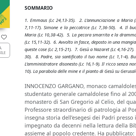
SOMMARIO
1. Emmaus (Lc 24,13-35). 2. L’annunciazione a Maria (
7,11-17). Simone e la peccatrice (Lc 7,36-50). 4. Il b
Maria (Lc 10,38-42). 5. La pecora smarrita e la dramma p
(Lc 15,11-32). 6. Avvolto in fasce, deposto in una mangia
A
queste cose (Lc 2,15-21). 7. Gesù a Nazaret (Lc 4,16-27). 
BILE
30). 8. Padre, sia santificato il tuo nome (Lc 1,1-4). B
L’amministratore disonesto (Lc 16,1-9). Il ricco senza n
10). La parabola delle mine e il pianto di Gesù su Gerus
INNOCENZO GARGANO, monaco camaldolese,
studentato generale camaldolese fino al 20
monastero di San Gregorio al Celio, del qua
Professore straordinario di patrologia al Pont
insegna storia dell’esegesi dei Padri presso il
impegnato da decenni nella lettura della Bib
assieme al popolo credente. Ha pubblicato