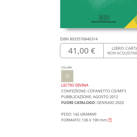
ISBN
8033576840314
41,00 €
LIBRO CART
NON ACQUISTA
COLLANA
T2
LECTIO DIVINA
CONFEZIONE:
COFANETTO CD/MP3
PUBBLICAZIONE:
AGOSTO 2012
FUORI CATALOGO
: GENNAIO 2020
PESO: 142 GRAMMI
FORMATO: 136 X 190
mm