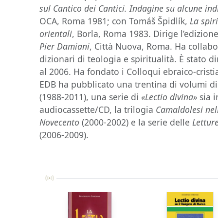
sul Cantico dei Cantici. Indagine su alcune in
OCA, Roma 1981; con Tomáš Špidlík,
La spir
orientali
, Borla, Roma 1983. Dirige l’edizione
Pier Damiani
, Città Nuova, Roma. Ha collabor
dizionari di teologia e spiritualità. È stato d
al 2006. Ha fondato i Colloqui ebraico-cristi
EDB ha pubblicato una trentina di volumi d
(1988-2011), una serie di
«Lectio divina»
sia 
audiocassette/CD, la trilogia
Camaldolesi nell
Novecento
(2000-2002)
e la serie delle
Lettur
(2006-2009).