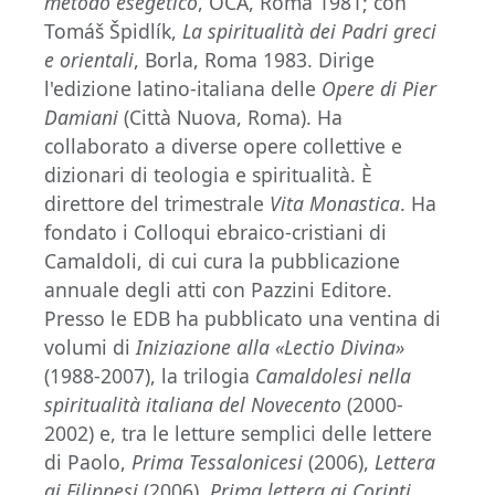
metodo esegetico
, OCA, Roma 1981; con
Tomáš Špidlík,
La spiritualità dei Padri greci
e orientali
, Borla, Roma 1983. Dirige
l'edizione latino-italiana delle
Opere di Pier
Damiani
(Città Nuova, Roma). Ha
collaborato a diverse opere collettive e
dizionari di teologia e spiritualità. È
direttore del trimestrale
Vita Monastica
. Ha
fondato i Colloqui ebraico-cristiani di
Camaldoli, di cui cura la pubblicazione
annuale degli atti con Pazzini Editore.
Presso le EDB ha pubblicato una ventina di
volumi di
Iniziazione alla «Lectio Divina»
(1988-2007), la trilogia
Camaldolesi nella
spiritualità italiana del Novecento
(2000-
2002) e, tra le letture semplici delle lettere
di Paolo,
Prima Tessalonicesi
(2006),
Lettera
ai Filippesi
(2006),
Prima lettera ai Corinti.