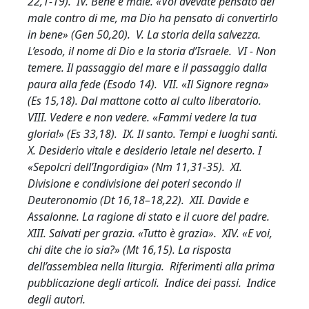
22,1-19). IV. Bene e male. «Voi avevate pensato del
male contro di me, ma Dio ha pensato di convertirlo
in bene» (Gen 50,20). V. La storia della salvezza.
L’esodo, il nome di Dio e la storia d’Israele. VI - Non
temere. Il passaggio del mare e il passaggio dalla
paura alla fede (Esodo 14). VII. «Il Signore regna»
(Es 15,18). Dal mattone cotto al culto liberatorio.
VIII. Vedere e non vedere. «Fammi vedere la tua
gloria!» (Es 33,18). IX. Il santo. Tempi e luoghi santi.
X. Desiderio vitale e desiderio letale nel deserto. I
«Sepolcri dell’Ingordigia» (Nm 11,31-35). XI.
Divisione e condivisione dei poteri secondo il
Deuteronomio (Dt 16,18–18,22). XII. Davide e
Assalonne. La ragione di stato e il cuore del padre.
XIII. Salvati per grazia. «Tutto è grazia». XIV. «E voi,
chi dite che io sia?» (Mt 16,15). La risposta
dell’assemblea nella liturgia. Riferimenti alla prima
pubblicazione degli articoli. Indice dei passi. Indice
degli autori.