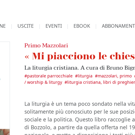
NE
USCITE
EVENTI
EBOOK
ABBONAMENT
Primo Mazzolari
« Mi piacciono le chies
La liturgia cristiana. A cura di Bruno B
#
pastorale parrocchiale
#
liturgia
#
mazzolari, primo
/ worship & liturgy
#
liturgia cristiana, libri di preghie
La liturgia è un tema poco sondato nella vi
solitamente più conosciuto per le sue posizio
sociale e la politica. Questo libro raccoglie 
di Bozzolo, a partire da quella offerta nel 1