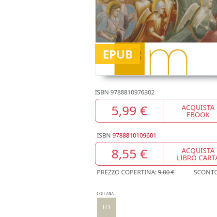
EPUB
ISBN
9788810976302
5,99 €
ACQUISTA
EBOOK
ISBN
9788810109601
8,55 €
ACQUISTA
LIBRO CART
PREZZO COPERTINA:
9,00 €
SCONT
COLLANA
H3