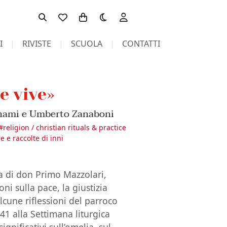
Toggle theme
I
RIVISTE
SCUOLA
CONTATTI
e vive»
ignami e Umberto Zanaboni
#
religion / christian rituals & practice
re e raccolte di inni
ta di don Primo Mazzolari,
ni sulla pace, la giustizia
alcune riflessioni del parroco
941 alla Settimana liturgica