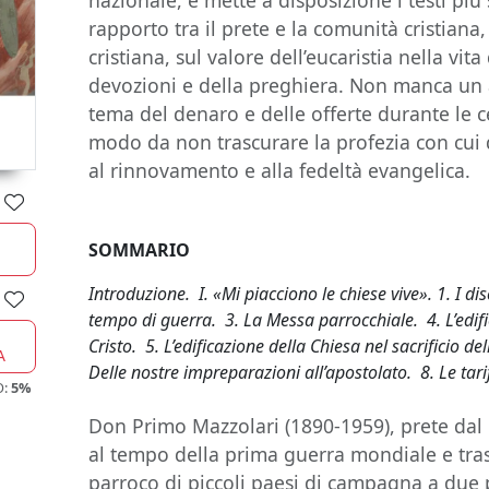
nazionale, e mette a disposizione i testi più s
rapporto tra il prete e la comunità cristiana,
cristiana, sul valore dell’eucaristia nella vita
devozioni e della preghiera. Non manca un 
tema del denaro e delle offerte durante le ce
modo da non trascurare la profezia con cui
al rinnovamento e alla fedeltà evangelica.
SOMMARIO
Introduzione. I. «Mi piacciono le chiese vive». 1. I d
tempo di guerra. 3. La Messa parrocchiale. 4. L’edific
Cristo. 5. L’edificazione della Chiesa nel sacrificio d
A
Delle nostre impreparazioni all’apostolato. 8. Le tarif
O:
5%
Don Primo Mazzolari (1890-1959), prete dal 
al tempo della prima guerra mondiale e tras
parroco di piccoli paesi di campagna a due 