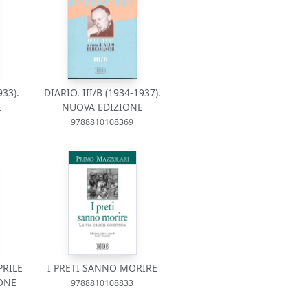
933).
DIARIO. III/B (1934-1937).
E
NUOVA EDIZIONE
9788810108369
PRILE
I PRETI SANNO MORIRE
IONE
9788810108833