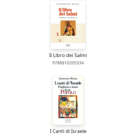
Il Libro dei Salmi
9788810205334
I Canti di Israele