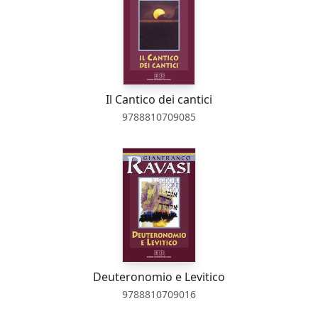
Il Cantico dei cantici
9788810709085
Deuteronomio e Levitico
9788810709016