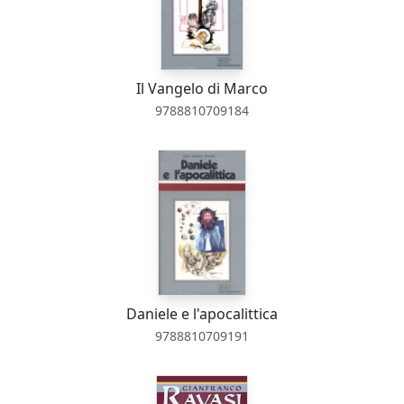
Il Vangelo di Marco
9788810709184
Daniele e l'apocalittica
9788810709191