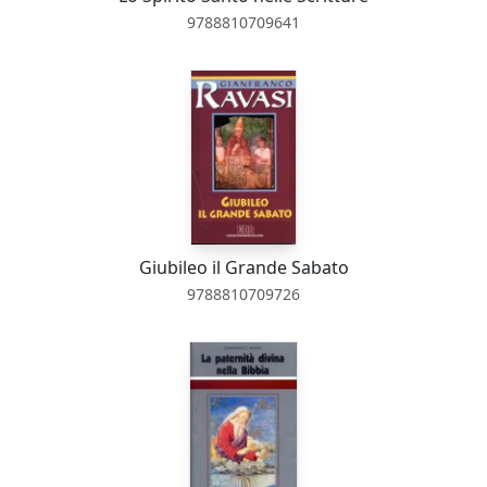
9788810709641
Giubileo il Grande Sabato
9788810709726