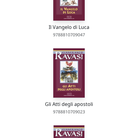
Il Vangelo di Luca
9788810709047
Gli Atti degli apostoli
9788810709023