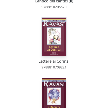
Cantico dei cantici (Il)
9788810205570
Lettere ai Corinzi
9788810709221