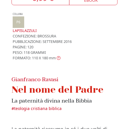
EBOOK
COLLANA
P6
LAPISLAZZULI
CONFEZIONE:
BROSSURA
PUBBLICAZIONE:
SETTEMBRE 2016
PAGINE: 120
PESO: 118 GRAMMI
FORMATO: 110 X 180
mm
Gianfranco Ravasi
Nel nome del Padre
La paternità divina nella Bibbia
#
teologia cristiana biblica
La paternità riassume in sé i due volti di