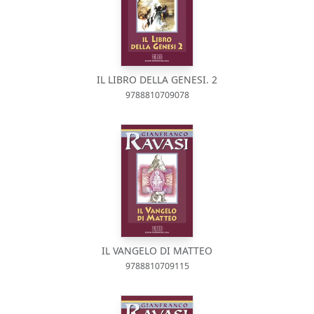
IL LIBRO DELLA GENESI. 2
9788810709078
IL VANGELO DI MATTEO
9788810709115