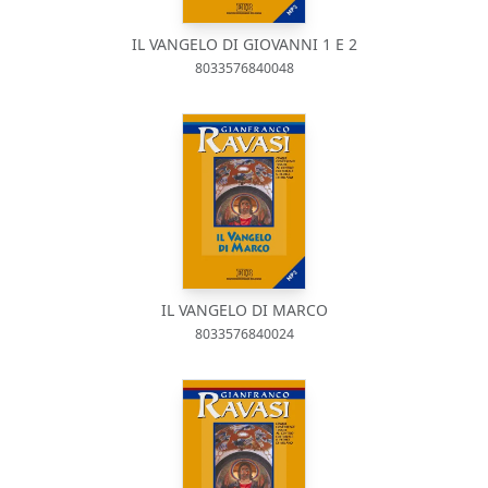
IL VANGELO DI GIOVANNI 1 E 2
8033576840048
IL VANGELO DI MARCO
8033576840024