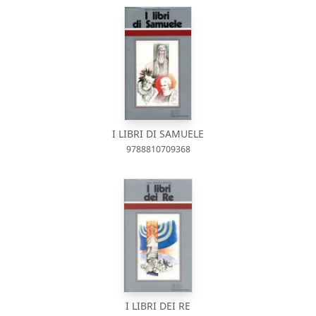
I LIBRI DI SAMUELE
9788810709368
I LIBRI DEI RE