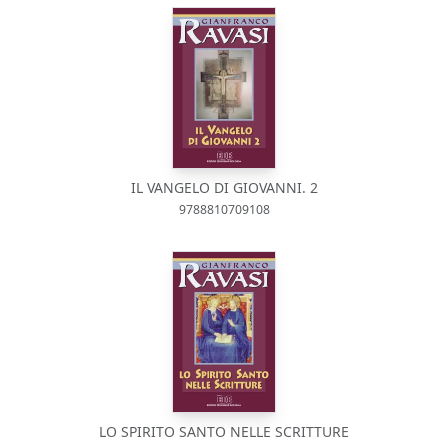
IL VANGELO DI GIOVANNI. 2
9788810709108
LO SPIRITO SANTO NELLE SCRITTURE