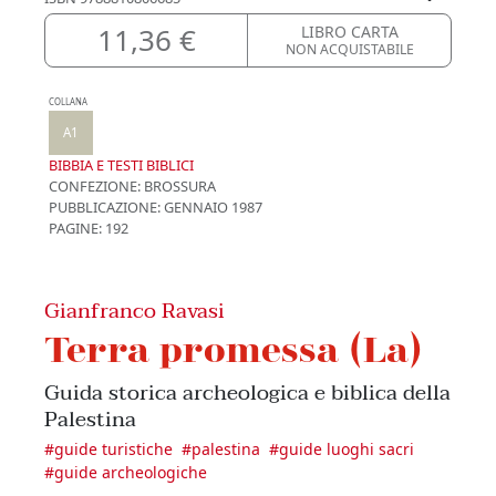
11,36 €
LIBRO CARTA
NON ACQUISTABILE
COLLANA
A1
BIBBIA E TESTI BIBLICI
CONFEZIONE:
BROSSURA
PUBBLICAZIONE:
GENNAIO 1987
PAGINE: 192
Gianfranco Ravasi
Terra promessa (La)
Guida storica archeologica e biblica della
Palestina
#
guide turistiche
#
palestina
#
guide luoghi sacri
#
guide archeologiche