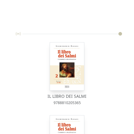
IL LIBRO DEI SALMI
9788810205365