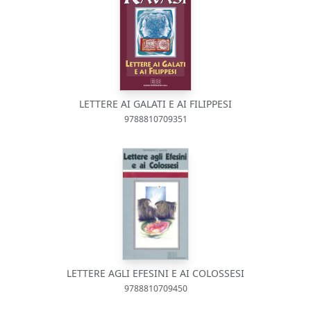
LETTERE AI GALATI E AI FILIPPESI
9788810709351
LETTERE AGLI EFESINI E AI COLOSSESI
9788810709450