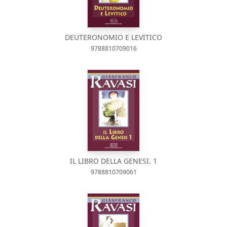
DEUTERONOMIO E LEVITICO
9788810709016
IL LIBRO DELLA GENESI. 1
9788810709061