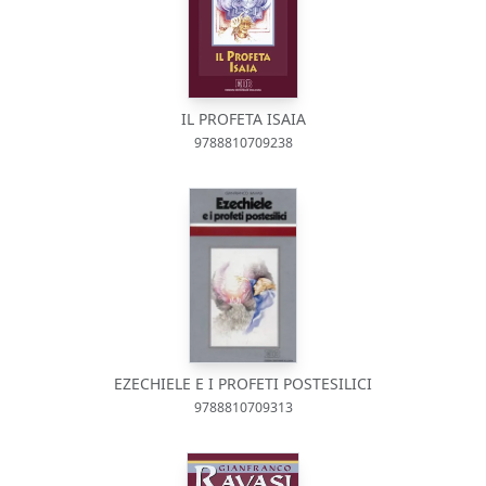
IL PROFETA ISAIA
9788810709238
EZECHIELE E I PROFETI POSTESILICI
9788810709313