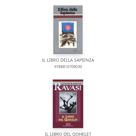
IL LIBRO DELLA SAPIENZA
9788810709030
IL LIBRO DEL QOHELET