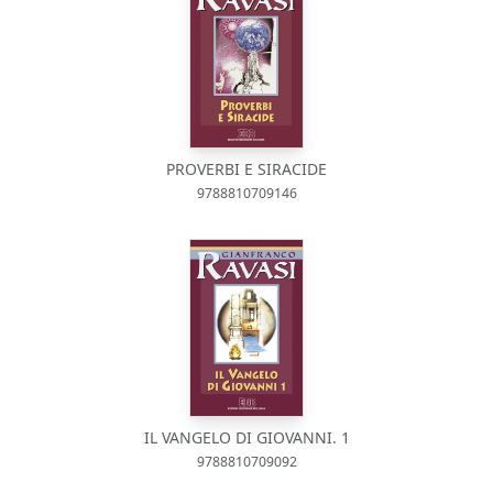
PROVERBI E SIRACIDE
9788810709146
IL VANGELO DI GIOVANNI. 1
9788810709092