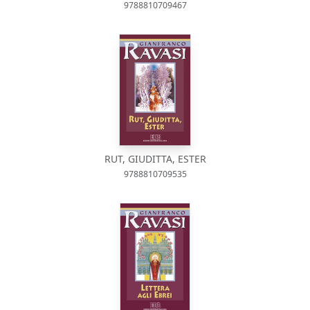
9788810709467
RUT, GIUDITTA, ESTER
9788810709535