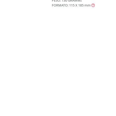
PESO: 130 GRAMMI
FORMATO: 115 X 185
mm