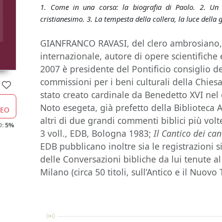
1. Come in una corsa: la biografia di Paolo. 2. Un c
cristianesimo. 3. La tempesta della collera, la luce della gr
GIANFRANCO RAVASI, del clero ambrosiano, 
internazionale, autore di opere scientifiche
2007 è presidente del Pontificio consiglio del
commissioni per i beni culturali della Chiesa
stato creato cardinale da Benedetto XVI nel 
Noto esegeta, già prefetto della Biblioteca 
CEO
altri di due grandi commenti biblici più volt
O:
5%
3 voll., EDB, Bologna 1983;
Il Cantico dei can
EDB pubblicano inoltre sia le registrazioni s
delle Conversazioni bibliche da lui tenute al
Milano (circa 50 titoli, sull’Antico e il Nuov