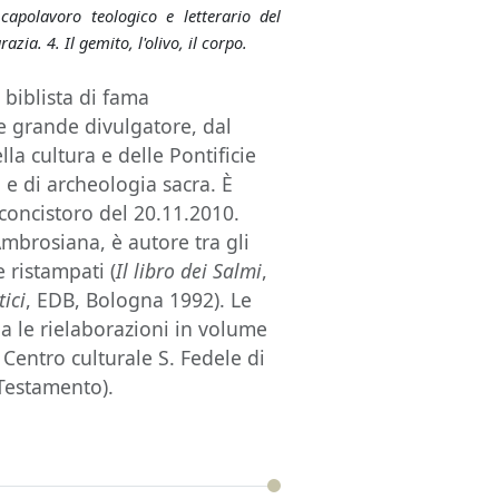
apolavoro teologico e letterario del
azia. 4. Il gemito, l'olivo, il corpo.
biblista di fama
 e grande divulgatore, dal
la cultura e delle Pontificie
 e di archeologia sacra. È
concistoro del 20.11.2010.
Ambrosiana, è autore tra gli
e ristampati (
Il libro dei Salmi
,
tici
, EDB, Bologna 1992). Le
ia le rielaborazioni in volume
 Centro culturale S. Fedele di
o Testamento).