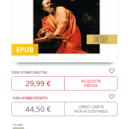
EPUB
ISBN
9788810962794
29,99 €
ACQUISTA
EBOOK
ISBN
9788810558751
44,50 €
LIBRO CARTA
NON ACQUISTABILE
COLLANA