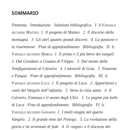
SOMMARIO
Premessa.
Introduzione.
Selezione bibliografica.
I.
IlVangelo
secondo Matteo
. 1. Il progetto di Matteo.
2. Il discorso della
montagna.
3. Gli altri quattro grandi discorsi.
4. La passione e
la risurrezione.
Piste di approfondimento.
Bibliografia.
II.
Il
Vangelo secondo Marco
. 1. Il primo e il più breve dei vangeli.
2. Dal Giordano a Cesarea di Filippo.
3
. Dal monte della
Trasfigurazione al Calvario.
4. I miracoli di Gesù.
5. Passione
e Pasqua.
Piste di approfondimento.
Bibliografia.
III.
Il
Vangelo secondo Luca
. 1. Il progetto di Luca.
2. Apparizioni e
canti del Vangelo dell’infanzia.
3. Verso la città santa.
4. Il
Calvario, Emmaus e il monte degli Ulivi.
5. Le pagine più belle
di Luca.
Piste di approfondimento.
Bibliografia.
IV.
Il
Vangelo secondo Giovanni
. 1. I molti enigmi del quarto
Vangelo.
2. Il grande inno del Prologo.
3. La rivelazione della
gloria e tre avventure di fede.
4. Il «segno» e il discorso del