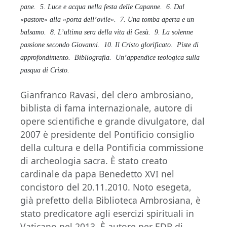
pane.
5. Luce e acqua nella festa delle Capanne.
6. Dal
«pastore» alla «porta dell’ovile».
7. Una tomba aperta e un
balsamo.
8. L’ultima sera della vita di Gesù.
9. La solenne
passione secondo Giovanni.
10. Il Cristo glorificato.
Piste di
approfondimento.
Bibliografia.
Un’appendice teologica sulla
pasqua di Cristo.
Gianfranco Ravasi, del clero ambrosiano,
biblista di fama internazionale, autore di
opere scientifiche e grande divulgatore, dal
2007 è presidente del Pontificio consiglio
della cultura e della Pontificia commissione
di archeologia sacra. È stato creato
cardinale da papa Benedetto XVI nel
concistoro del 20.11.2010. Noto esegeta,
già prefetto della Biblioteca Ambrosiana, è
stato predicatore agli esercizi spirituali in
Vaticano nel 2013. È autore per EDB di