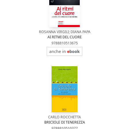
ROSANNA VIRGILI; DIANA PAPA
AI RITMI DEL CUORE
9788810513675
anche in
e
book
CARLO ROCCHETTA
BRICIOLE DI TENEREZZA
9788810510377