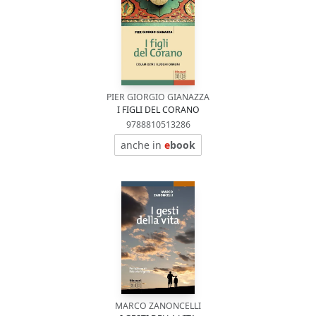
PIER GIORGIO GIANAZZA
I FIGLI DEL CORANO
9788810513286
anche in
e
book
MARCO ZANONCELLI