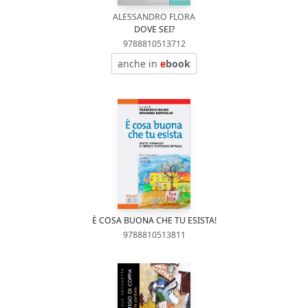
ALESSANDRO FLORA
DOVE SEI?
9788810513712
anche in
e
book
È COSA BUONA CHE TU ESISTA!
9788810513811