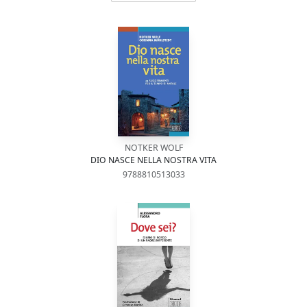
NOTKER WOLF
DIO NASCE NELLA NOSTRA VITA
9788810513033