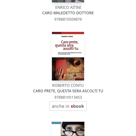
ENRICO AITINI
CARO MALEDETTO DOTTORE
9788810509876
ROBERTO CONTU
CARO PRETE, QUESTA SERA ASCOLTI TU
9788810513453
anche in
e
book