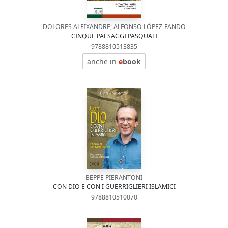
DOLORES ALEIXANDRE; ALFONSO LÓPEZ-FANDO
CINQUE PAESAGGI PASQUALI
9788810513835
anche in
e
book
BEPPE PIERANTONI
CON DIO E CON I GUERRIGLIERI ISLAMICI
9788810510070