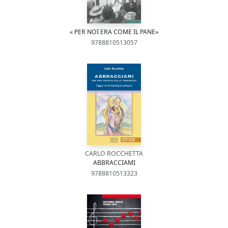
« PER NOI ERA COME IL PANE»
9788810513057
CARLO ROCCHETTA
ABBRACCIAMI
9788810513323