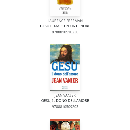
LAURENCE FREEMAN
GESÙ IL MAESTRO INTERIORE
9788810510230
JEAN VANIER
GESÙ, IL DONO DELL'AMORE
9788810509203