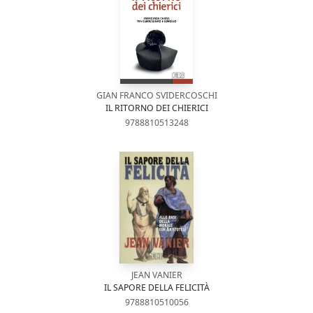
GIAN FRANCO SVIDERCOSCHI
IL RITORNO DEI CHIERICI
9788810513248
JEAN VANIER
IL SAPORE DELLA FELICITÀ
9788810510056